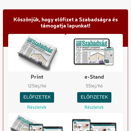
Köszönjük, hogy előfizet a Szabadságra és
támogatja lapunkat!
Print
e-Stand
125
lej/hó
55
lej/hó
ELŐFIZETEK
ELŐFIZETEK
Részletek
Részletek