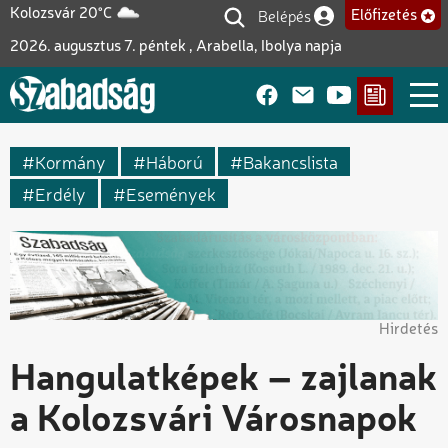
Ugrás
Belépés
Kolozsvár 20°C
Előfizetés
Felhasználói fiók me
a
2026. augusztus 7. péntek , Arabella, Ibolya napja
tartalomra
Kormány
Háború
Bakancslista
Erdély
Események
Hirdetés
Hangulatképek – zajlanak
a Kolozsvári Városnapok