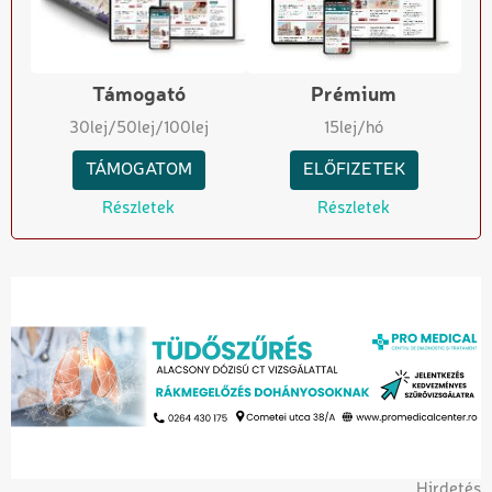
Támogató
Prémium
30
lej
/50
lej
/100
lej
15
lej/hó
TÁMOGATOM
ELŐFIZETEK
Részletek
Részletek
Hirdetés