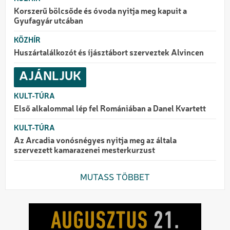
Korszerű bölcsőde és óvoda nyitja meg kapuit a
Gyufagyár utcában
KÖZHÍR
Huszártalálkozót és íjásztábort szerveztek Alvincen
AJÁNLJUK
KULT-TÚRA
Első alkalommal lép fel Romániában a Danel Kvartett
KULT-TÚRA
Az Arcadia vonósnégyes nyitja meg az általa
szervezett kamarazenei mesterkurzust
MUTASS TÖBBET