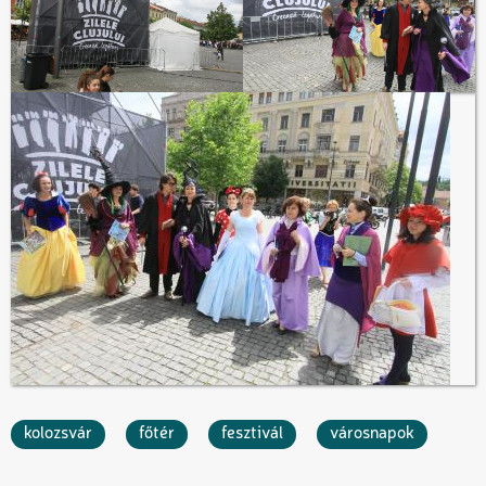
kolozsvár
főtér
fesztivál
városnapok