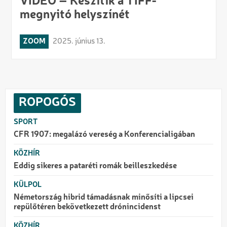
VIDEÓ – Készítik a TIFF-
megnyitó helyszínét
ZOOM
2025. június 13.
ROPOGÓS
SPORT
CFR 1907: megalázó vereség a Konferencialigában
KÖZHÍR
Eddig sikeres a pataréti romák beilleszkedése
KÜLPOL
Németország hibrid támadásnak minősíti a lipcsei
repülőtéren bekövetkezett drónincidenst
KÖZHÍR