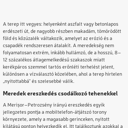
A terep itt vegyes: helyenként aszfalt vagy betonlapos
erdészeti út, de nagyobb részben makadám, tömörödött
föld és kőzúzalék váltakozik, amelyet az erózió és a
csapadék rendszeresen átalakít. A meredekség nem
folyamatosan extrém, inkább hullámzó, de a hosszú, 8–
12 százalékos átlagemelkedésű szakaszok miatt
kerékpáros szemmel tartós erőnléti terhelést jelent,
különösen a vízválasztó közelében, ahol a terep hirtelen
„nyitottabbá” és szelesebbé válik.
Meredek ereszkedés csodálkozó tehenekkel
A Meri
şor
–Petrozsény irányú ereszkedés egyik
jellegzetes pontja a mobiltelefon-átjátszó torony
környezete, amely a magasabb gerinceken, nyitott
kilátású ponton helyezkedik el. Itt találkoztunk azokkal a