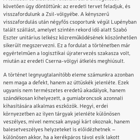
követően úgy döntöttünk: az eredeti tervet feladjuk, és
visszafordulunk a Zsil-völgyébe. A kényszerű
visszafordulás után négyfős csoportunk végül Lupényban
talált szállást, amelyet szintén rekord idő alatt Szabó
Eszter unitárius lelkész közreműködésének köszönhetően
sikerült megszervezni. Ez a fordulat a történetben már
egyértelműen a logisztikai újratervezés szakasza volt,
miután az eredeti Cserna-völgyi átkelés meghiúsult.
A történet legnyugtalanítóbb eleme számunkra azonban
nem maga a defekt, hanem az úttüskék jelenléte. Ezek
ugyanis nem természetes eredetű akadályok, hanem
szándékosan kihelyezett, a gumiabroncsok azonnali
kihasítására alkalmas eszközök. Hegyi, erdei
környezetben az ilyen tárgyak jelenléte különösen
veszélyes, mivel nemcsak anyagi kárt okoznak, hanem
balesetveszélyes helyzeteket is előidézhetnek –
különösen akkor, ha a kerékpáros távol esik lakott