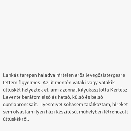
Lankás terepen haladva hirtelen erős levegősistergésre
lettem figyelmes. Az út mentén valaki vagy valakik
úttüskét helyeztek el, ami azonnal kilyukasztotta Kertész
Levente barátom első és hátsó, külső és belső
gumiabroncsait. Ilyesmivel sohasem találkoztam, híreket
sem olvastam ilyen házi készítésű, műhelyben létrehozott
úttüskékről.