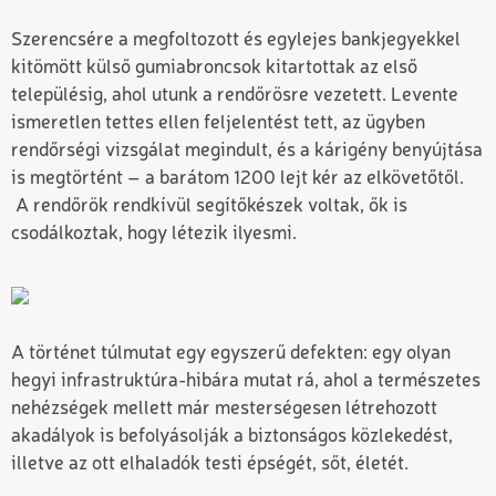
Szerencsére a megfoltozott és egylejes bankjegyekkel
kitömött külső gumiabroncsok kitartottak az első
településig, ahol utunk a rendőrösre vezetett. Levente
ismeretlen tettes ellen feljelentést tett, az ügyben
rendőrségi vizsgálat megindult, és a kárigény benyújtása
is megtörtént – a barátom 1200 lejt kér az elkövetőtől.
A rendőrök rendkívül segítőkészek voltak, ők is
csodálkoztak, hogy létezik ilyesmi.
A történet túlmutat egy egyszerű defekten: egy olyan
hegyi infrastruktúra-hibára mutat rá, ahol a természetes
nehézségek mellett már mesterségesen létrehozott
akadályok is befolyásolják a biztonságos közlekedést,
illetve az ott elhaladók testi épségét, sőt, életét.