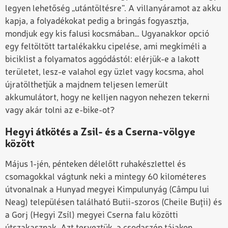
legyen lehetőség „utántöltésre”. A villanyáramot az akku
kapja, a folyadékokat pedig a bringás fogyasztja,
mondjuk egy kis falusi kocsmában… Ugyanakkor opció
egy feltöltött tartalékakku cipelése, ami megkíméli a
biciklist a folyamatos aggódástól: elérjük-e a lakott
területet, lesz-e valahol egy üzlet vagy kocsma, ahol
újratölthetjük a majdnem teljesen lemerült
akkumulátort, hogy ne kelljen nagyon nehezen tekerni
vagy akár tolni az e-bike-ot?
Hegyi átkötés a Zsil- és a Cserna-völgye
között
Május 1-jén, pénteken délelőtt ruhakészlettel és
csomagokkal vágtunk neki a mintegy 60 kilométeres
útvonalnak a Hunyad megyei Kimpulunyág (Câmpu lui
Neag) településen található Butii-szoros (Cheile Buţii) és
a Gorj (Hegyi Zsíl) megyei Cserna falu közötti