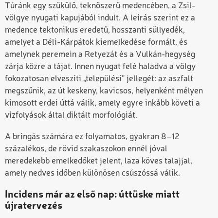
Túránk egy szűkülő, teknőszerű medencében, a Zsil-
völgye nyugati kapujából indult. A leírás szerint ez a
medence tektonikus eredetű, hosszanti süllyedék,
amelyet a Déli-Kárpátok kiemelkedése formált, és
amelynek peremein a Retyezát és a Vulkán-hegység
zárja közre a tájat. Innen nyugat felé haladva a völgy
fokozatosan elveszíti „települési” jellegét: az aszfalt
megszűnik, az út keskeny, kavicsos, helyenként mélyen
kimosott erdei úttá válik, amely egyre inkább követi a
vízfolyások által diktált morfológiát.
A bringás számára ez folyamatos, gyakran 8–12
százalékos, de rövid szakaszokon ennél jóval
meredekebb emelkedőket jelent, laza köves talajjal,
amely nedves időben különösen csúszóssá válik.
Incidens már az első nap: úttüske miatt
újratervezés