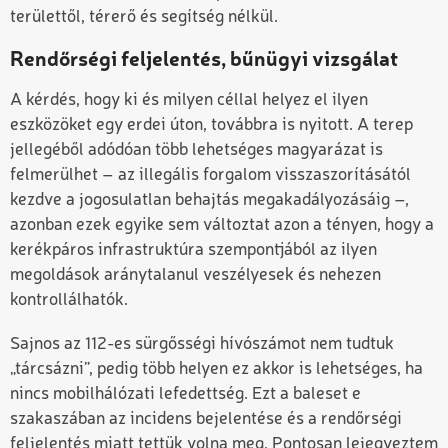
területtől, térerő és segítség nélkül.
Rendőrségi feljelentés, bűnügyi vizsgálat
A kérdés, hogy ki és milyen céllal helyez el ilyen
eszközöket egy erdei úton, továbbra is nyitott. A terep
jellegéből adódóan több lehetséges magyarázat is
felmerülhet – az illegális forgalom visszaszorításától
kezdve a jogosulatlan behajtás megakadályozásáig –,
azonban ezek egyike sem változtat azon a tényen, hogy a
kerékpáros infrastruktúra szempontjából az ilyen
megoldások aránytalanul veszélyesek és nehezen
kontrollálhatók.
Sajnos az 112-es sürgősségi hívószámot nem tudtuk
„tárcsázni”, pedig több helyen ez akkor is lehetséges, ha
nincs mobilhálózati lefedettség. Ezt a baleset e
szakaszában az incidens bejelentése és a rendőrségi
feljelentés miatt tettük volna meg. Pontosan lejegyeztem