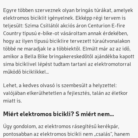
Egyre többen szerveznek olyan bringás túrákat, amelyek
elektromos biciklit igényelnek. Ekképp régi tervem is
teljesült: Szima Csillától akciós áron Centurion E-fire
Country típusú e-bike-ot vásároltam annak érdekében,
hogy az ilyen típusú biciklire tervezett túraútvonalakon
többé ne maradjak le a többiektől. Elmúlt már az az idő,
amikor a Bella Bike bringakereskedőtől ajándékba kapott
sima biciklivel lépést tudtam tartani az elektromotorral
működő biciklikkel…
Lehet, a kedves olvasó is szembesült a helyzettel:
valójában elkerülhetetlen a fejlesztés, talán az életkor
miatt is.
Miért elektromos bicikli? S miért nem…
Úgy gondolom, az elektromos rásegítésű kerékpár,
pontosabban az elektromos bicikli nem „csalás”, hanem