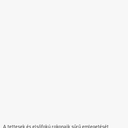
A tettesek és elsőfokú rokonaik sűrű emlegetését