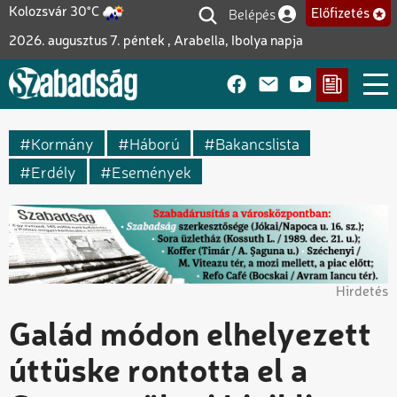
Ugrás
Belépés
Kolozsvár 30°C
Előfizetés
Felhasználói fiók me
a
2026. augusztus 7. péntek , Arabella, Ibolya napja
tartalomra
Kormány
Háború
Bakancslista
Erdély
Események
Hirdetés
Galád módon elhelyezett
úttüske rontotta el a