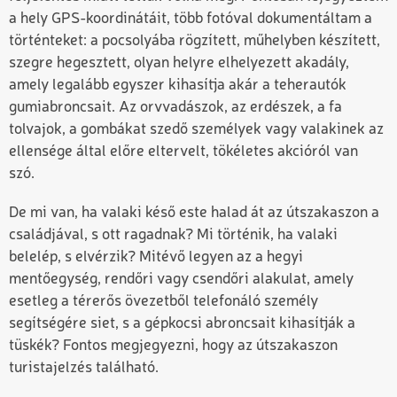
a hely GPS-koordinátáit, több fotóval dokumentáltam a
történteket: a pocsolyába rögzített, műhelyben készített,
szegre hegesztett, olyan helyre elhelyezett akadály,
amely legalább egyszer kihasítja akár a teherautók
gumiabroncsait. Az orvvadászok, az erdészek, a fa
tolvajok, a gombákat szedő személyek vagy valakinek az
ellensége által előre eltervelt, tökéletes akcióról van
szó.
De mi van, ha valaki késő este halad át az útszakaszon a
családjával, s ott ragadnak? Mi történik, ha valaki
belelép, s elvérzik? Mitévő legyen az a hegyi
mentőegység, rendőri vagy csendőri alakulat, amely
esetleg a térerős övezetből telefonáló személy
segítségére siet, s a gépkocsi abroncsait kihasítják a
tüskék? Fontos megjegyezni, hogy az útszakaszon
turistajelzés található.