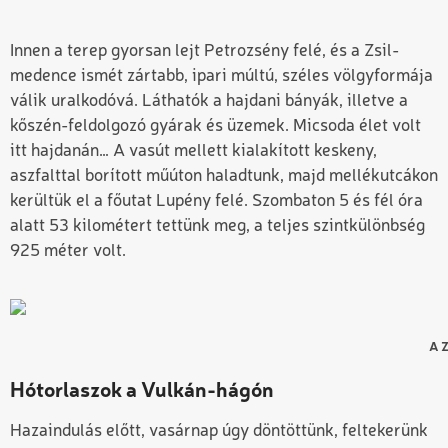
Innen a terep gyorsan lejt Petrozsény felé, és a Zsil-
medence ismét zártabb, ipari múltú, széles völgyformája
válik uralkodóvá. Láthatók a hajdani bányák, illetve a
kőszén-feldolgozó gyárak és üzemek. Micsoda élet volt
itt hajdanán… A vasút mellett kialakított keskeny,
aszfalttal borított műúton haladtunk, majd mellékutcákon
kerültük el a főutat Lupény felé. Szombaton 5 és fél óra
alatt 53 kilométert tettünk meg, a teljes szintkülönbség
925 méter volt.
A Z
Hótorlaszok a Vulkán-hágón
Hazaindulás előtt, vasárnap úgy döntöttünk, feltekerünk