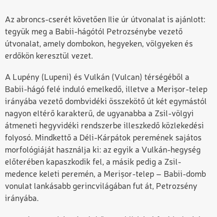
Az abroncs-cserét követően Ilie úr útvonalat is ajánlott:
tegyük meg a Babii-hágótól Petrozsénybe vezető
útvonalat, amely dombokon, hegyeken, völgyeken és
erdőkön keresztül vezet.
A Lupény (Lupeni) és Vulkán (Vulcan) térségéből a
Babii-hágó felé induló emelkedő, illetve a Merișor-telep
irányába vezető dombvidéki összekötő út két egymástól
nagyon eltérő karakterű, de ugyanabba a Zsil-völgyi
átmeneti hegyvidéki rendszerbe illeszkedő közlekedési
folyosó. Mindkettő a Déli-Kárpátok peremének sajátos
morfológiáját használja ki: az egyik a Vulkán-hegység
előterében kapaszkodik fel, a másik pedig a Zsil-
medence keleti peremén, a Meri
şor-telep
– Babii-domb
vonulat lankásabb gerincvilágában fut át, Petrozsény
irányába.