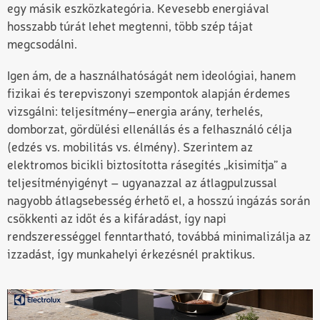
egy másik eszközkategória. Kevesebb energiával
hosszabb túrát lehet megtenni, több szép tájat
megcsodálni.
Igen ám, de a használhatóságát nem ideológiai, hanem
fizikai és terepviszonyi szempontok alapján érdemes
vizsgálni: teljesítmény–energia arány, terhelés,
domborzat, gördülési ellenállás és a felhasználó célja
(edzés vs. mobilitás vs. élmény). Szerintem az
elektromos bicikli biztosította rásegítés „kisimítja” a
teljesítményigényt – ugyanazzal az átlagpulzussal
nagyobb átlagsebesség érhető el, a hosszú ingázás során
csökkenti az időt és a kifáradást, így napi
rendszerességgel fenntartható, továbbá minimalizálja az
izzadást, így munkahelyi érkezésnél praktikus.