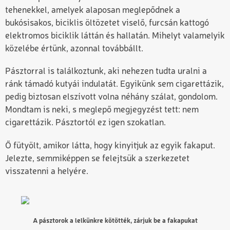
tehenekkel, amelyek alaposan meglepődnek a
bukósisakos, biciklis öltözetet viselő, furcsán kattogó
elektromos biciklik láttán és hallatán. Mihelyt valamelyik
közelébe értünk, azonnal továbbállt.
Pásztorral is találkoztunk, aki nehezen tudta uralni a
ránk támadó kutyái indulatát. Egyikünk sem cigarettázik,
pedig biztosan elszívott volna néhány szálat, gondolom.
Mondtam is neki, s meglepő megjegyzést tett: nem
cigarettázik. Pásztortól ez igen szokatlan.
Ő fütyölt, amikor látta, hogy kinyitjuk az egyik fakaput.
Jelezte, semmiképpen se felejtsük a szerkezetet
visszatenni a helyére.
A pásztorok a lelkünkre kötötték, zárjuk be a fakapukat