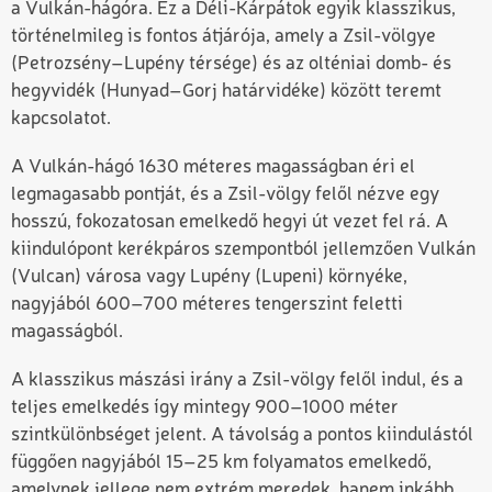
a Vulkán-hágóra. Ez a Déli-Kárpátok egyik klasszikus,
történelmileg is fontos átjárója, amely a Zsil-völgye
(Petrozsény–Lupény térsége) és az olténiai domb- és
hegyvidék (Hunyad–Gorj határvidéke) között teremt
kapcsolatot.
A Vulkán-hágó 1630 méteres magasságban éri el
legmagasabb pontját, és a Zsil-völgy felől nézve egy
hosszú, fokozatosan emelkedő hegyi út vezet fel rá. A
kiindulópont kerékpáros szempontból jellemzően Vulkán
(Vulcan) városa vagy Lupény (Lupeni) környéke,
nagyjából 600–700 méteres tengerszint feletti
magasságból.
A klasszikus mászási irány a Zsil-völgy felől indul, és a
teljes emelkedés így mintegy 900–1000 méter
szintkülönbséget jelent. A távolság a pontos kiindulástól
függően nagyjából 15–25 km folyamatos emelkedő,
amelynek jellege nem extrém meredek, hanem inkább