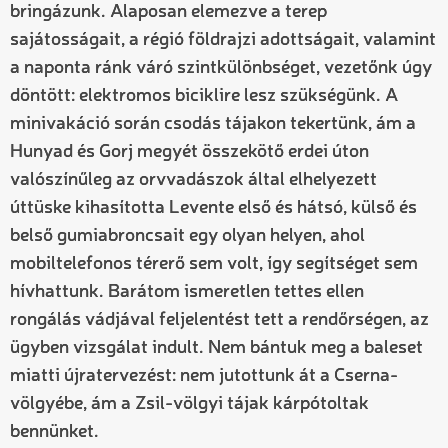
bringázunk. Alaposan elemezve a terep
sajátosságait, a régió földrajzi adottságait, valamint
a naponta ránk váró szintkülönbséget, vezetőnk úgy
döntött: elektromos biciklire lesz szükségünk. A
minivakáció során csodás tájakon tekertünk, ám a
Hunyad és Gorj megyét összekötő erdei úton
valószínűleg az orvvadászok által elhelyezett
úttüske kihasította Levente első és hátsó, külső és
belső gumiabroncsait egy olyan helyen, ahol
mobiltelefonos térerő sem volt, így segítséget sem
hívhattunk. Barátom ismeretlen tettes ellen
rongálás vádjával feljelentést tett a rendőrségen, az
ügyben vizsgálat indult. Nem bántuk meg a baleset
miatti újratervezést: nem jutottunk át a Cserna-
völgyébe, ám a Zsil-völgyi tájak kárpótoltak
bennünket.