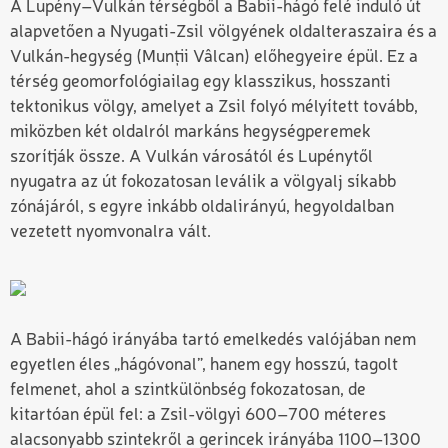
A Lupény–Vulkán térségből a Babii-hágó felé induló út
alapvetően a Nyugati-Zsil völgyének oldalteraszaira és a
Vulkán-hegység (Munții Vâlcan) előhegyeire épül. Ez a
térség geomorfológiailag egy klasszikus, hosszanti
tektonikus völgy, amelyet a Zsil folyó mélyített tovább,
miközben két oldalról markáns hegységperemek
szorítják össze. A Vulkán városától és Lupénytől
nyugatra az út fokozatosan leválik a völgyalj síkabb
zónájáról, s egyre inkább oldalirányú, hegyoldalban
vezetett nyomvonalra vált.
A Babii-hágó irányába tartó emelkedés valójában nem
egyetlen éles „hágóvonal”, hanem egy hosszú, tagolt
felmenet, ahol a szintkülönbség fokozatosan, de
kitartóan épül fel: a Zsil-völgyi 600–700 méteres
alacsonyabb szintekről a gerincek irányába 1100–1300