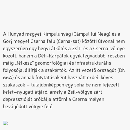
A Hunyad megyei Kimpulunyág (Câmpul lui Neag) és a
Gorj megyei Cserna falu (Cerna-sat) közötti útvonal nem
egyszerűen egy hegyi átkötés a Zsil- és a Cserna-völgye
között, hanem a Déli-Kárpátok egyik legvadabb, részben
máig „félkész” geomorfológiai és infrastrukturális
folyosója, állítják a szakértők. Az itt vezető országút (DN
66A) és annak folytatásaként használt erdei, köves
szakaszok – tulajdonképpen egy soha be nem fejezett
kelet–nyugati átjáró, amely a Zsil-völgye zárt
depresszióját próbálja áttörni a Cserna mélyen
bevágódott völgye felé.