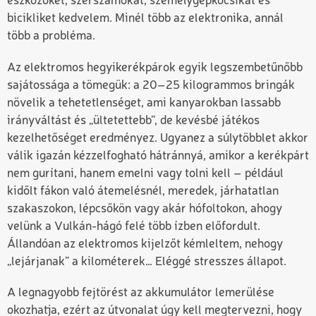
eszközöket, szerszámokat, személygépkocsikat és
bicikliket kedvelem. Minél több az elektronika, annál
több a probléma.
Az elektromos hegyikerékpárok egyik legszembetűnőbb
sajátossága a tömegük: a 20–25 kilogrammos bringák
növelik a tehetetlenséget, ami kanyarokban lassabb
irányváltást és „ültetettebb”, de kevésbé játékos
kezelhetőséget eredményez. Ugyanez a súlytöbblet akkor
válik igazán kézzelfogható hátránnyá, amikor a kerékpárt
nem gurítani, hanem emelni vagy tolni kell – például
kidőlt fákon való átemelésnél, meredek, járhatatlan
szakaszokon, lépcsőkön vagy akár hófoltokon, ahogy
velünk a Vulkán-hágó felé több ízben előfordult.
Állandóan az elektromos kijelzőt kémleltem, nehogy
„lejárjanak” a kilométerek… Eléggé stresszes állapot.
A legnagyobb fejtörést az akkumulátor lemerülése
okozhatja, ezért az útvonalat úgy kell megtervezni, hogy