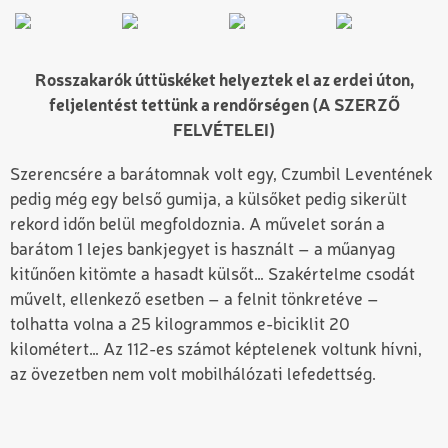
Rosszakarók úttüskéket helyeztek el az erdei úton,
feljelentést tettünk a rendőrségen (A SZERZŐ
FELVÉTELEI)
Szerencsére a barátomnak volt egy, Czumbil Leventének
pedig még egy belső gumija, a külsőket pedig sikerült
rekord időn belül megfoldoznia. A művelet során a
barátom 1 lejes bankjegyet is használt – a műanyag
kitűnően kitömte a hasadt külsőt… Szakértelme csodát
művelt, ellenkező esetben – a felnit tönkretéve –
tolhatta volna a 25 kilogrammos e-biciklit 20
kilométert… Az 112-es számot képtelenek voltunk hívni,
az övezetben nem volt mobilhálózati lefedettség.