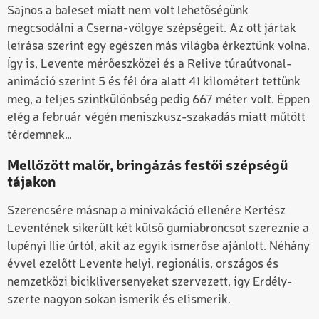
Sajnos a baleset miatt nem volt lehetőségünk
megcsodálni a Cserna-völgye szépségeit. Az ott jártak
leírása szerint egy egészen más világba érkeztünk volna.
Így is, Levente mérőeszközei és a Relive túraútvonal-
animáció szerint 5 és fél óra alatt 41 kilométert tettünk
meg, a teljes szintkülönbség pedig 667 méter volt. Éppen
elég a február végén meniszkusz-szakadás miatt műtött
térdemnek…
Mellőzött malőr, bringázás festői szépségű
tájakon
Szerencsére másnap a minivakáció ellenére Kertész
Leventének sikerült két külső gumiabroncsot szereznie a
lupényi Ilie úrtól, akit az egyik ismerőse ajánlott. Néhány
évvel ezelőtt Levente helyi, regionális, országos és
nemzetközi bicikliversenyeket szervezett, így Erdély-
szerte nagyon sokan ismerik és elismerik.