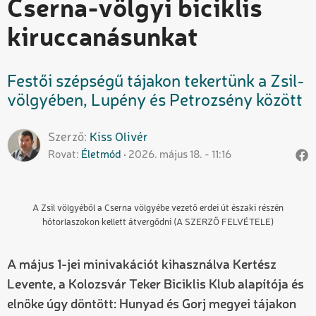
Cserna-völgyi biciklis
kiruccanásunkat
Festői szépségű tájakon tekertünk a Zsil-
völgyében, Lupény és Petrozsény között
Szerző
Kiss
Olivér
Rovat
Életmód
2026. május 18. - 11:16
A Zsil völgyéből a Cserna völgyébe vezető erdei út északi részén
hótorlaszokon kellett átvergődni (A SZERZŐ FELVÉTELE)
A május 1-jei minivakációt kihasználva Kertész
Levente, a Kolozsvár Teker Biciklis Klub alapítója és
elnöke úgy döntött: Hunyad és Gorj megyei tájakon