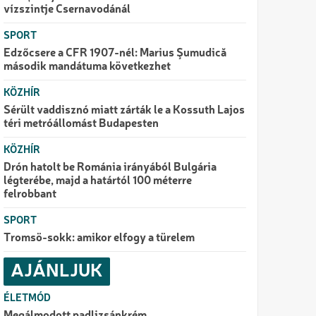
vízszintje Csernavodánál
SPORT
Edzőcsere a CFR 1907-nél: Marius Şumudică
második mandátuma következhet
KÖZHÍR
Sérült vaddisznó miatt zárták le a Kossuth Lajos
téri metróállomást Budapesten
KÖZHÍR
Drón hatolt be Románia irányából Bulgária
légterébe, majd a határtól 100 méterre
felrobbant
SPORT
Tromsö-sokk: amikor elfogy a türelem
AJÁNLJUK
ÉLETMÓD