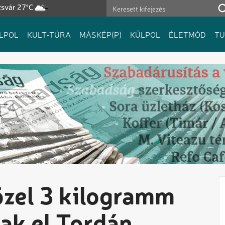
zsvár 27°C
LPOL
KULT-TÚRA
MÁSKÉP(P)
KÜLPOL
ÉLETMÓD
T
özel 3 kilogramm