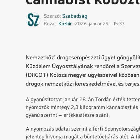
cannabist kobozt
Szerző
Szabadság
Rovat
Közhír
2026. január 29. - 15:33
Nemzetközi drogcsempészeti ügyet göngyölíte
Küzdelem Ügyosztályának rendőrei a Szervez
(DIICOT) Kolozs megyei ügyészeivel közösen. 
drogok nemzetközi kereskedelmével és terjes
A gyanúsítottat január 28-án Tordán érték tette
nyomozók mintegy 2,3 kilogramm kannabiszt és 
gyanú szerint – értékesítésre szánt.
A nyomozás adatai szerint a férfi Spanyolországbó
jelenleg kivonja magát a büntetőeljárás alól. A t