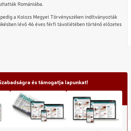
juttatták Romániába.
k pedig a Kolozs Megyei Törvényszéken indítványozták
ökésben lévő 46 éves férfi távollétében történő előzetes
 Szabadságra és támogatja lapunkat!