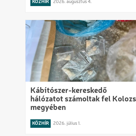
KÖZHÍR
2026. augusztus 4.
Kábítószer-kereskedő
hálózatot számoltak fel Kolozs
megyében
KÖZHÍR
2026. július 1.