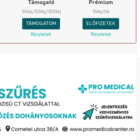
Támogató
Prémium
30
lej
/50
lej
/100
lej
15
lej/hó
TÁMOGATOM
ELŐFIZETEK
Részletek
Részletek