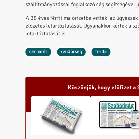
szállítmányozással foglalkozó cég segítségével 
A 38 éves férfit ma őrizetbe vették, az ügyésze
előzetes letartóztatását. Ugyanakkor kérték a sz
letartóztatását is.
cannabis
rendőrség
torda
Köszönjük, hogy előfizet a