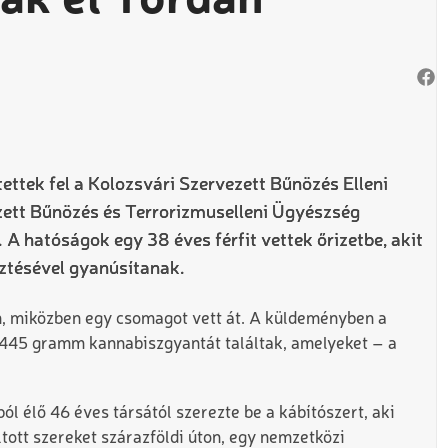
ak el Tordán
ttek fel a Kolozsvári Szervezett Bűnözés Elleni
ett Bűnözés és Terrorizmuselleni Ügyészség
A hatóságok egy 38 éves férfit vettek őrizetbe, akit
ztésével gyanúsítanak.
n, miközben egy csomagot vett át. A küldeményben a
445 gramm kannabiszgyantát találtak, amelyeket – a
l élő 46 éves társától szerezte be a kábítószert, aki
iltott szereket szárazföldi úton, egy nemzetközi