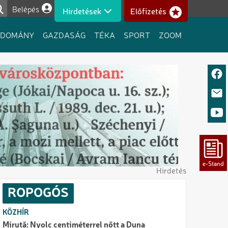
Belépés
Hirdetések
Előfizetés
Felhasználói fiók menüje
UDOMÁNY
GAZDASÁG
TÉKA
SPORT
ZOOM
Hirdetés
ROPOGÓS
KÖZHÍR
Miruță: Nyolc centiméterrel nőtt a Duna