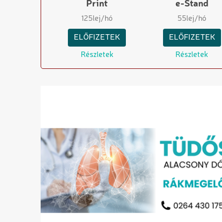
Print
e-Stand
125
lej/hó
55
lej/hó
ELŐFIZETEK
ELŐFIZETEK
Részletek
Részletek