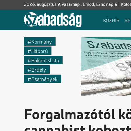
Ugrás
2026. augusztus 9. vasárnap , Emőd, Ernő napja
Kolo
a
tartalomra
Fő
KÖZHÍR
BE
navigáció
Kormány
Háború
Bakancslista
Erdély
Események
Forgalmazótól k