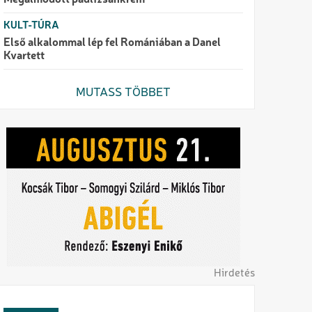
Megálmodott padlizsánkrém
KULT-TÚRA
Első alkalommal lép fel Romániában a Danel
Kvartett
MUTASS TÖBBET
Hirdetés