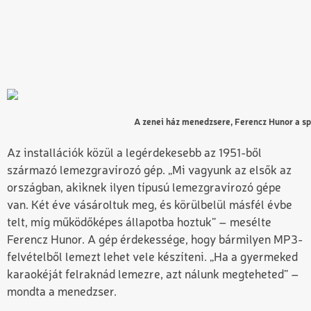
A zenei ház menedzsere, Ferencz Hunor a spe
Az installációk közül a legérdekesebb az 1951-ből
származó lemezgravírozó gép. „Mi vagyunk az elsők az
országban, akiknek ilyen típusú lemezgravírozó gépe
van. Két éve vásároltuk meg, és körülbelül másfél évbe
telt, míg működőképes állapotba hoztuk” – mesélte
Ferencz Hunor. A gép érdekessége, hogy bármilyen MP3-
felvételből lemezt lehet vele készíteni. „Ha a gyermeked
karaokéját felraknád lemezre, azt nálunk megteheted” –
mondta a menedzser.