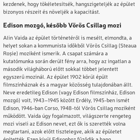
kezdenek, hogy tökéletesítsék, hangszigeteljék az épület
bizonyos részeit és növeljék a kapacitást.
Edison mozgó, később Vörös Csillag mozi
Alin Vaida az épület történetéről is mesélt, elmondta, a
helyet sokan a kommunista időkből Vörös Csillag (Steaua
Roșie) moziként ismerik. A csapat számára a
kutatómunka során derült fény arra, hogy az ingatlan a
második világháború előtt sokkal többet jelentett
egyszerű mozinál. Az épület 1902 körül épült
filmszínháznak és a magyar közösség tulajdonában állt.
Neve eredetileg Edison (vagy Edison filmszínház, Edison
mozgó) volt, 1943–1945 között Erdély, 1945-ben ismét
Edison, 1946-ban Corso, 1948-tól Vörös Csillag moziként
működött. Vaida úgy fogalmazott, világszerte rengeteg
mozi viseli az Edison nevet, ezt ők is szerették volna
megtartani, azok előtt tisztelegve, akik az épületet
építették. Ezen kívül Edisonhoz fűződik a hang