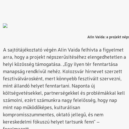
Alin Vaida: a projekt né
A sajtótájékoztató végén Alin Vaida felhívta a figyelmet
arra, hogy a projekt népszerűsítéséhez elengedhetetlen a
helyi közösség támogatása. „Egy ilyen tér fenntartása
manapság rendkívül nehéz. Kolozsvár hírnevet szerzett
fesztiválvárosként, mert könnyebb fesztivált szervezni,
mint állandó helyet fenntartani. Naponta új
költségvetésekkel, partnerségekkel és problémákkal kell
számolni, ezért számunkra nagy felelősség, hogy nap
mint nap működőképes, kulturálisan
kompromisszummentes, oktató jellegű, és nem
kereskedelmi fókuszú helyet tartsunk fenn” –