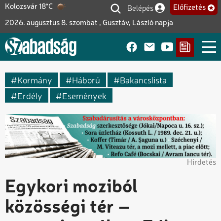
Ugrás
Belépés
Kolozsvár 18°C
Előfizetés
Felhasználói fiók me
a
2026. augusztus 8. szombat , Gusztáv, László napja
tartalomra
Kormány
Háború
Bakancslista
Erdély
Események
Hirdetés
Egykori moziból
közösségi tér –