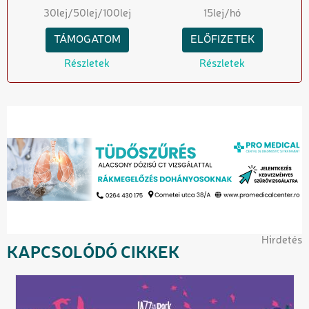
30
lej
/50
lej
/100
lej
15
lej/hó
TÁMOGATOM
ELŐFIZETEK
Részletek
Részletek
Hirdetés
KAPCSOLÓDÓ CIKKEK