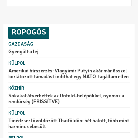
ROPOGÓS
GAZDASÁG
Gyengült a lej
KÜLPOL
Amerikai hírszerzés: Vlagyimir Putyin akár már ősszel
korlátozott támadást indíthat egy NATO-tagállam ellen
KÖZHÍR
Sokakat átverhettek az Untold-belépőkkel, nyomoz a
rendőrség (FRISSÍTVE)
KÜLPOL
Tinédzser lövöldözött Thaiföldön: hét halott, több mint
harminc sebesült