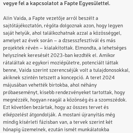
vegye fel a kapcsolatot a Fapte Egyesülettel.
Alin Vaida, a Fapte vezetője arról beszélt a
sajtótájékoztatón, régóta dolgoznak azon, hogy legyen
saját helyük, ahol találkozhatnak azzal a közösséggel,
amelyet az évek során – a dzsesszfesztivál és más
projektek révén – kialakítottak. Elmondta, a lehetséges
helyszínek keresését 2023-ban kezdték el. Amikor
rátaláltak az egykori moziépületre, potenciált láttak
benne, Vaida szerint szerencséjük volt a tulajdonosokkal,
akiknek szintén tetszett a koncepció. A teret 2024
májusában vehették birtokba, ahol néhány
próbaeseményt, kisebb rendezvényeket tartottak, hogy
megnézzék, hogyan reagál a közönség és a szomszédok.
Ezt követően bezártak, hogy az összes tervet és
elképzelést átgondolják. A mostani újranyitás még
mindig kísérleti fázisban van, a tervek szerint két
hónapig üzemelnek, ezután ismét munkálatokba