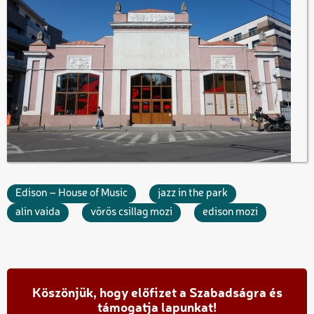
Edison – House of Music
jazz in the park
alin vaida
vörös csillag mozi
edison mozi
Köszönjük, hogy előfizet a Szabadságra és
támogatja lapunkat!