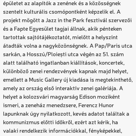
épületet az alapítók a zenének és a közösségnek
szentelt kulturális csomópontként képzelik el. A
projekt mögött a Jazz in the Park fesztivál szervezői
és a Fapte Egyesület tagjai állnak, akik pénteken
tartottak sajtótájékoztatót, mielőtt a helyszínt
átadták volna a nagyközönségnek. A Pap/Paris utca
sarkán, a Hosszú/Ploiești utca végén az 51. szám
alatt található ingatlanban kiállítások, koncertek,
különböző zenei rendezvények kapnak majd helyet,
emellett a Music Gallery új kiadása is megtekinthető,
amely az ország első interaktív zenei galériája. A
helyet a kolozsvári magyarság Edison moziként
ismeri, a zeneház menedzsere, Ferencz Hunor
lapunknak úgy nyilatkozott, kevés adatot találtak a
kommunizmus előtti időkről, ezért azt kérik, ha
valaki rendelkezik információkkal, fényképekkel,