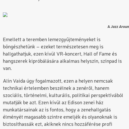
Jazz Arou
A
Emellett a teremben lemezgyűjteményeket is
böngészhetünk – ezeket természetesen meg is
hallgathatjuk, ezen kívül VR-koncert, Hall of Fame és
hangszerek kipróbálására alkalmas helyszín, színpad is
van.
Alin Vaida úgy fogalmazott, ezen a helyen nemcsak
technikai értelemben beszélnek a zenéről, hanem
szociális, történelmi, kulturális, politikai perspektívából
mutatják be azt. Ezen kívül az Edison zenei ház
munkatársainak az is fontos, hogy a zenehallgatás
élményét magasabb szintre emeljék és olyanoknak is
biztosíthassák ezt, akiknek nincs hozzáférése profi