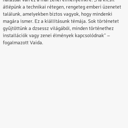
hatással van ez a mai zenei élményeinkre. „Ha kicsit
átlépünk a technikai rétegen, rengeteg emberi üzenetet
találunk, amelyekben biztos vagyok, hogy mindenki
magára ismer. Ez a kiállításunk témája. Sok történetet
gyűjtöttünk a dzsessz világából, minden történethez
installációk vagy zenei élmények kapcsolódnak” –
fogalmazott Vaida.