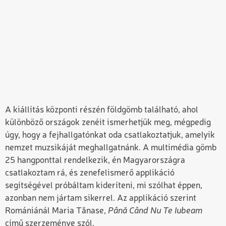
A kiállítás központi részén földgömb található, ahol
különböző országok zenéit ismerhetjük meg, mégpedig
úgy, hogy a fejhallgatónkat oda csatlakoztatjuk, amelyik
nemzet muzsikáját meghallgatnánk. A multimédia gömb
25 hangponttal rendelkezik, én Magyarországra
csatlakoztam rá, és zenefelismerő applikáció
segítségével próbáltam kideríteni, mi szólhat éppen,
azonban nem jártam sikerrel. Az applikáció szerint
Romániánál Maria Tănase,
Până Când Nu Te Iubeam
című szerzeménye szól.