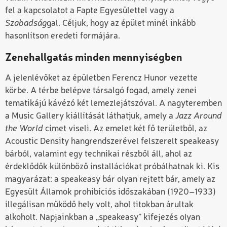
fel a kapcsolatot a Fapte Egyesülettel vagy a
Szabadság
gal. Céljuk, hogy az épület minél inkább
hasonlítson eredeti formájára.
Zenehallgatás minden mennyiségben
A jelenlévőket az épületben Ferencz Hunor vezette
körbe. A térbe belépve társalgó fogad, amely zenei
tematikájú kávézó két lemezlejátszóval. A nagyteremben
a Music Gallery kiállítását láthatjuk, amely a
Jazz Around
the World
címet viseli. Az emelet két fő területből, az
Acoustic Density hangrendszerével felszerelt speakeasy
bárból, valamint egy technikai részből áll, ahol az
érdeklődők különböző installációkat próbálhatnak ki. Kis
magyarázat: a speakeasy bár olyan rejtett bár, amely az
Egyesült Államok prohibíciós időszakában (1920–1933)
illegálisan működő hely volt, ahol titokban árultak
alkoholt. Napjainkban a „speakeasy” kifejezés olyan