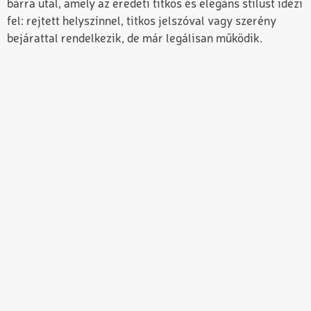
bárra utal, amely az eredeti titkos és elegáns stílust idézi
fel: rejtett helyszínnel, titkos jelszóval vagy szerény
bejárattal rendelkezik, de már legálisan működik.