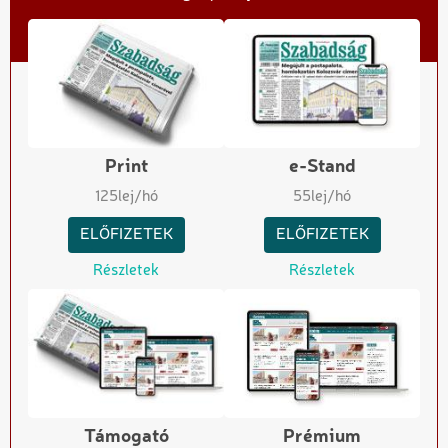
Print
e-Stand
125
lej/hó
55
lej/hó
ELŐFIZETEK
ELŐFIZETEK
Részletek
Részletek
Támogató
Prémium