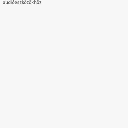
audióeszközökhöz.