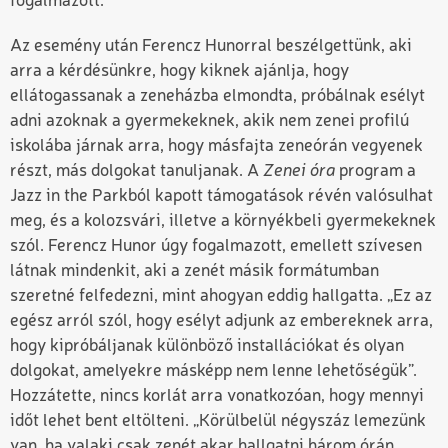
fogalmazott.
Az esemény után Ferencz Hunorral beszélgettünk, aki
arra a kérdésünkre, hogy kiknek ajánlja, hogy
ellátogassanak a zeneházba elmondta, próbálnak esélyt
adni azoknak a gyermekeknek, akik nem zenei profilú
iskolába járnak arra, hogy másfajta zeneórán vegyenek
részt, más dolgokat tanuljanak. A
Zenei óra
program a
Jazz in the Parkból kapott támogatások révén valósulhat
meg, és a kolozsvári, illetve a környékbeli gyermekeknek
szól. Ferencz Hunor úgy fogalmazott, emellett szívesen
látnak mindenkit, aki a zenét másik formátumban
szeretné felfedezni, mint ahogyan eddig hallgatta. „Ez az
egész arról szól, hogy esélyt adjunk az embereknek arra,
hogy kipróbáljanak különböző installációkat és olyan
dolgokat, amelyekre másképp nem lenne lehetőségük”.
Hozzátette, nincs korlát arra vonatkozóan, hogy mennyi
időt lehet bent eltölteni. „Körülbelül négyszáz lemezünk
van, ha valaki csak zenét akar hallgatni három órán