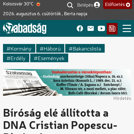
Ugrás
Belépés
Kolozsvár 30°C
Előfizetés
Felhasználói fiók me
a
2026. augusztus 6. csütörtök , Berta napja
tartalomra
Kormány
Háború
Bakancslista
Erdély
Események
Hirdetés
Bíróság elé állította a
DNA Cristian Popescu-