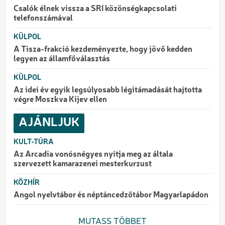
Csalók élnek vissza a SRI közönségkapcsolati
telefonszámával
KÜLPOL
A Tisza-frakció kezdeményezte, hogy jövő kedden
legyen az államfőválasztás
KÜLPOL
Az idei év egyik legsúlyosabb légitámadását hajtotta
végre Moszkva Kijev ellen
AJÁNLJUK
KULT-TÚRA
Az Arcadia vonósnégyes nyitja meg az általa
szervezett kamarazenei mesterkurzust
KÖZHÍR
Angol nyelvtábor és néptáncedzőtábor Magyarlapádon
MUTASS TÖBBET