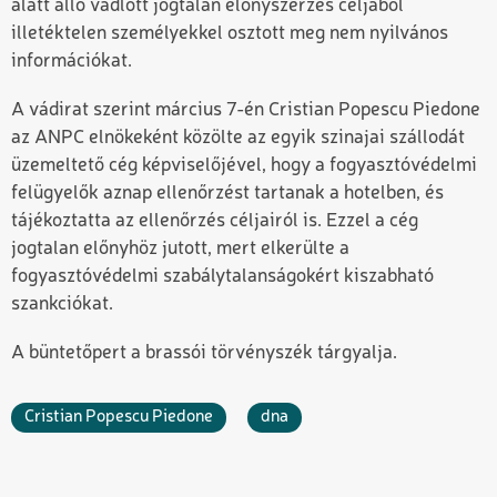
alatt álló vádlott jogtalan előnyszerzés céljából
illetéktelen személyekkel osztott meg nem nyilvános
információkat.
A vádirat szerint március 7-én Cristian Popescu Piedone
az ANPC elnökeként közölte az egyik szinajai szállodát
üzemeltető cég képviselőjével, hogy a fogyasztóvédelmi
felügyelők aznap ellenőrzést tartanak a hotelben, és
tájékoztatta az ellenőrzés céljairól is. Ezzel a cég
jogtalan előnyhöz jutott, mert elkerülte a
fogyasztóvédelmi szabálytalanságokért kiszabható
szankciókat.
A büntetőpert a brassói törvényszék tárgyalja.
Cristian Popescu Piedone
dna