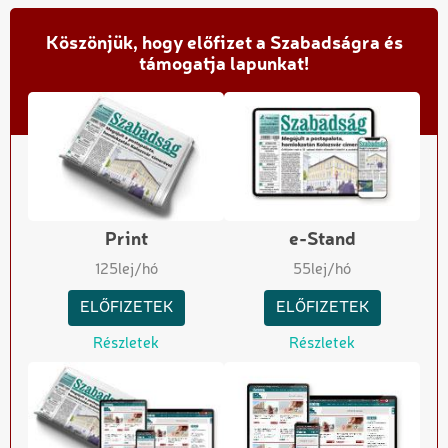
Köszönjük, hogy előfizet a Szabadságra és
támogatja lapunkat!
Print
e-Stand
125
lej/hó
55
lej/hó
ELŐFIZETEK
ELŐFIZETEK
Részletek
Részletek