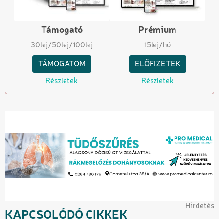
Támogató
Prémium
30
lej
/50
lej
/100
lej
15
lej/hó
TÁMOGATOM
ELŐFIZETEK
Részletek
Részletek
Hirdetés
KAPCSOLÓDÓ CIKKEK