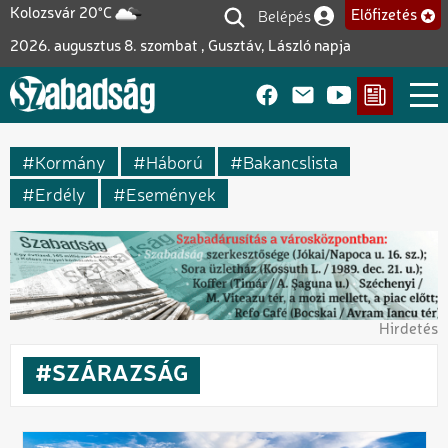
Ugrás
Belépés
Kolozsvár 20°C
Előfizetés
Felhasználói fiók me
a
2026. augusztus 8. szombat , Gusztáv, László napja
tartalomra
Kormány
Háború
Bakancslista
Erdély
Események
Hirdetés
SZÁRAZSÁG