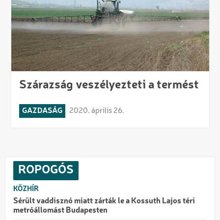
Szárazság veszélyezteti a termést
GAZDASÁG
2020. április 26.
ROPOGÓS
KÖZHÍR
Sérült vaddisznó miatt zárták le a Kossuth Lajos téri
metróállomást Budapesten