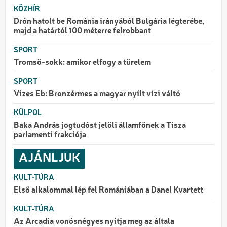
KÖZHÍR
Drón hatolt be Románia irányából Bulgária légterébe,
majd a határtól 100 méterre felrobbant
SPORT
Tromsö-sokk: amikor elfogy a türelem
SPORT
Vizes Eb: Bronzérmes a magyar nyílt vízi váltó
KÜLPOL
Baka András jogtudóst jelöli államfőnek a Tisza
parlamenti frakciója
AJÁNLJUK
KULT-TÚRA
Első alkalommal lép fel Romániában a Danel Kvartett
KULT-TÚRA
Az Arcadia vonósnégyes nyitja meg az általa