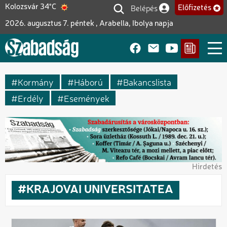
Ugrás
Belépés
Kolozsvár 34°C
Előfizetés
Felhasználói fiók me
a
2026. augusztus 7. péntek , Arabella, Ibolya napja
tartalomra
Kormány
Háború
Bakancslista
Erdély
Események
Hirdetés
KRAJOVAI UNIVERSITATEA