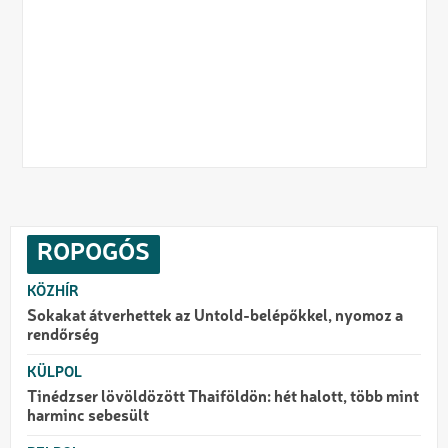
ROPOGÓS
KÖZHÍR
Sokakat átverhettek az Untold-belépőkkel, nyomoz a
rendőrség
KÜLPOL
Tinédzser lövöldözött Thaiföldön: hét halott, több mint
harminc sebesült