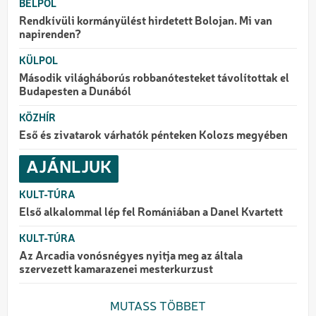
BELPOL
Rendkívüli kormányülést hirdetett Bolojan. Mi van
napirenden?
KÜLPOL
Második világháborús robbanótesteket távolítottak el
Budapesten a Dunából
KÖZHÍR
Eső és zivatarok várhatók pénteken Kolozs megyében
AJÁNLJUK
KULT-TÚRA
Első alkalommal lép fel Romániában a Danel Kvartett
KULT-TÚRA
Az Arcadia vonósnégyes nyitja meg az általa
szervezett kamarazenei mesterkurzust
MUTASS TÖBBET