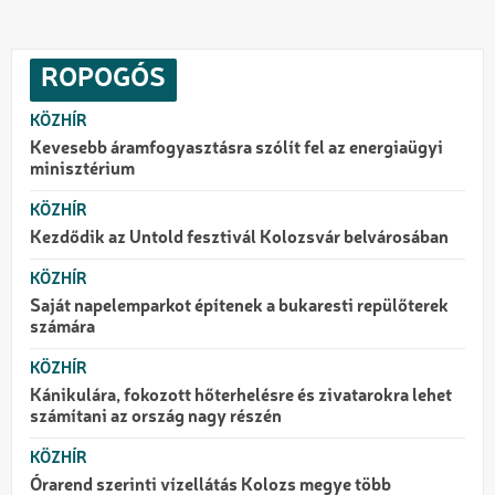
ROPOGÓS
KÖZHÍR
Kevesebb áramfogyasztásra szólít fel az energiaügyi
minisztérium
KÖZHÍR
Kezdődik az Untold fesztivál Kolozsvár belvárosában
KÖZHÍR
Saját napelemparkot építenek a bukaresti repülőterek
számára
KÖZHÍR
Kánikulára, fokozott hőterhelésre és zivatarokra lehet
számítani az ország nagy részén
KÖZHÍR
Órarend szerinti vízellátás Kolozs megye több