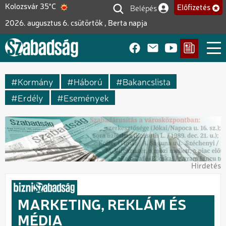
Ugrás
Belépés
Kolozsvár 35°C
Előfizetés
Felhasználói fiók me
a
2026. augusztus 6. csütörtök , Berta napja
tartalomra
Kormány
Háború
Bakancslista
Erdély
Események
Hirdetés
MARKETING, REKLÁM ÉS
MÉDIA