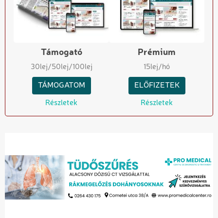
Támogató
Prémium
30
lej
/50
lej
/100
lej
15
lej/hó
TÁMOGATOM
ELŐFIZETEK
Részletek
Részletek