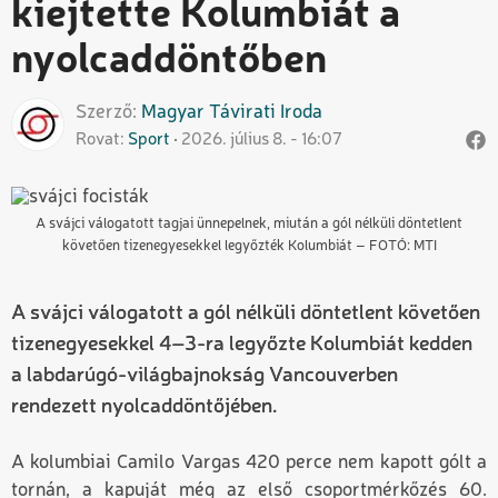
kiejtette Kolumbiát a
nyolcaddöntőben
Szerző
Magyar
Távirati Iroda
Rovat
Sport
2026. július 8. - 16:07
A svájci válogatott tagjai ünnepelnek, miután a gól nélküli döntetlent
követően tizenegyesekkel legyőzték Kolumbiát – FOTÓ: MTI
A svájci válogatott a gól nélküli döntetlent követően
tizenegyesekkel 4–3-ra legyőzte Kolumbiát kedden
a labdarúgó-világbajnokság Vancouverben
rendezett nyolcaddöntőjében.
A kolumbiai Camilo Vargas 420 perce nem kapott gólt a
tornán, a kapuját még az első csoportmérkőzés 60.