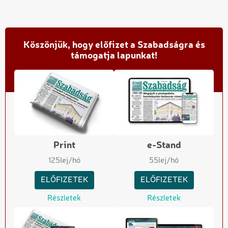
Köszönjük, hogy előfizet a Szabadságra és
támogatja lapunkat!
Print
e-Stand
125
lej/hó
55
lej/hó
ELŐFIZETEK
ELŐFIZETEK
Részletek
Részletek