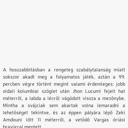
A hosszabbításban a rengeteg szabálytalanság miatt
sokszor akadt meg a folyamatos játék, aztán a 99.
percben végre történt megint valami érdemleges: jobb
oldali kolumbiai szöglet után Jhon Lucumí fejelt hat
méterről, a labda a lécről vágódott vissza a mezőnybe.
Mintha a svájciak sem akartak volna lemaradni a
lehetőséget tekintve, és az éppen pályára lépő Zeki
Amdouni lőtt 11 méterről, a vetődő Vargas óriási
bravúrral mentett.