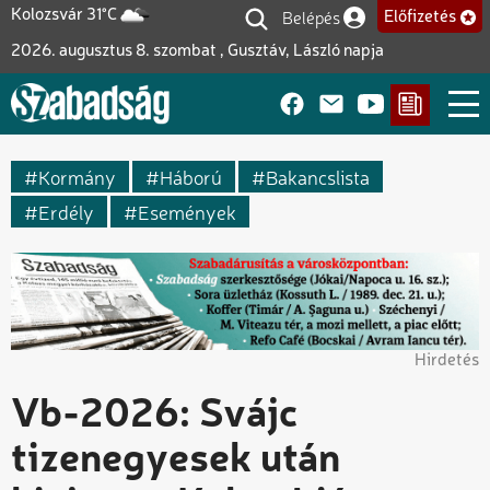
Ugrás
Belépés
Kolozsvár 31°C
Előfizetés
Felhasználói fiók me
a
2026. augusztus 8. szombat , Gusztáv, László napja
tartalomra
Kormány
Háború
Bakancslista
Erdély
Események
Hirdetés
Vb-2026: Svájc
tizenegyesek után