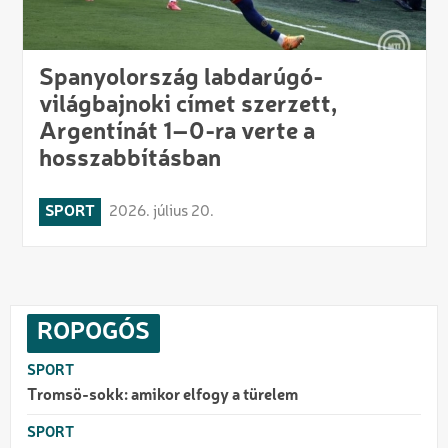
Spanyolország labdarúgó-
világbajnoki címet szerzett,
Argentínát 1–0-ra verte a
hosszabbításban
SPORT
2026. július 20.
ROPOGÓS
SPORT
Tromsö-sokk: amikor elfogy a türelem
SPORT