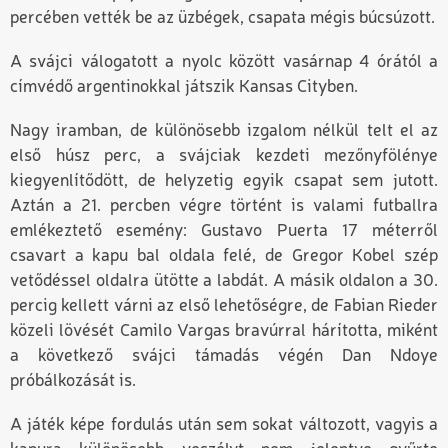
percében vették be az üzbégek, csapata mégis búcsúzott.
A svájci válogatott a nyolc között vasárnap 4 órától a
címvédő argentinokkal játszik Kansas Cityben.
Nagy iramban, de különösebb izgalom nélkül telt el az
első húsz perc, a svájciak kezdeti mezőnyfölénye
kiegyenlítődött, de helyzetig egyik csapat sem jutott.
Aztán a 21. percben végre történt is valami futballra
emlékeztető esemény: Gustavo Puerta 17 méterről
csavart a kapu bal oldala felé, de Gregor Kobel szép
vetődéssel oldalra ütötte a labdát. A másik oldalon a 30.
percig kellett várni az első lehetőségre, de Fabian Rieder
közeli lövését Camilo Vargas bravúrral hárította, miként
a következő svájci támadás végén Dan Ndoye
próbálkozását is.
A játék képe fordulás után sem sokat változott, vagyis a