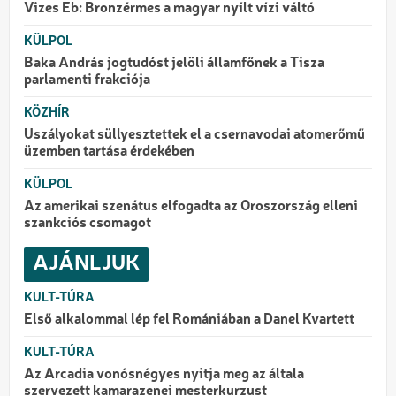
Vizes Eb: Bronzérmes a magyar nyílt vízi váltó
KÜLPOL
Baka András jogtudóst jelöli államfőnek a Tisza
parlamenti frakciója
KÖZHÍR
Uszályokat süllyesztettek el a csernavodai atomerőmű
üzemben tartása érdekében
KÜLPOL
Az amerikai szenátus elfogadta az Oroszország elleni
szankciós csomagot
AJÁNLJUK
KULT-TÚRA
Első alkalommal lép fel Romániában a Danel Kvartett
KULT-TÚRA
Az Arcadia vonósnégyes nyitja meg az általa
szervezett kamarazenei mesterkurzust