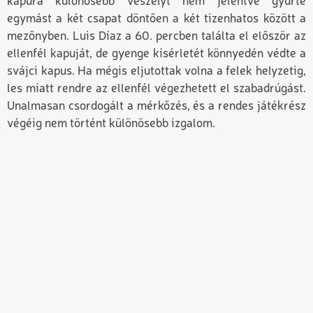
kapura különösebb veszélyt nem jelentve gyűrte
egymást a két csapat döntően a két tizenhatos között a
mezőnyben. Luis Díaz a 60. percben találta el először az
ellenfél kapuját, de gyenge kísérletét könnyedén védte a
svájci kapus. Ha mégis eljutottak volna a felek helyzetig,
les miatt rendre az ellenfél végezhetett el szabadrúgást.
Unalmasan csordogált a mérkőzés, és a rendes játékrész
végéig nem történt különösebb izgalom.