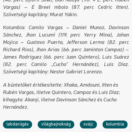
(46. perc Djibril Sow), Dan Ndoye (90. + 2. perc Rubén
Vargas) – E Breel mbolo (87. perc Cedric Itten).
Szövetségi kapitány: Murat Yakin.
Kolumbia: Camilo Vargas – Daniel Munoz, Davinson
Sánchez, Jhon Lucumí (119. perc Yerry Mina), Johan
Mojica – Gustavo Puerta, Jefferson Lerma (82. perc
Richard Rios), Jhon Arias (66. perc Jaminton Campaz) –
James Rodríguez (66. perc Juan Quintero), Luis Suárez
(82. perc Camilo „Cucho” Hernández), Luis Díaz.
Szövetségi kapitány: Nestor Gabriel Lorenzo.
A büntetőket értékesítette: Xhaka, Amdouni, Itten és
Rubén Vargas, illetve Quintero, Campaz és Luis Díaz;
kihagyta: Akanji, illetve Davinson Sánchez és Cucho
Hernández.
labdarúgás
világbajnokság
svájc
kolumbia