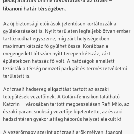
pedig átálltak online távoktatásra az izraeli–
libanoni határ térségében.
Az új biztonsági előírások jelentősen korlátozzák a
gyülekezéseket is. Nyílt területen legfeljebb ötven ember
tartózkodhat egyszerre, míg zárt helyiségekben
maximum kétszáz fő gyűlhet össze. Korábban a
megengedett létszám nyílt terepen kétszáz, zárt
épületekben hatszáz fő volt. A hatóságok emellett
lezárták a térség nemzeti parkjait és természetvédelmi
területeit is.
Az izraeli hadsereg eligazítást tartott az északi
települések vezetőinek. A Golán-fennsíkon található
Katzrin
városában tartott megbeszélésen
Rafi Milo
, az
északi parancsnokság vezetője kijelentette, az északi
hadszíntéren gyakorlatilag háborús helyzet alakult ki.
A vezérőrnagy szerint az izraeli erők mélyen libanoni