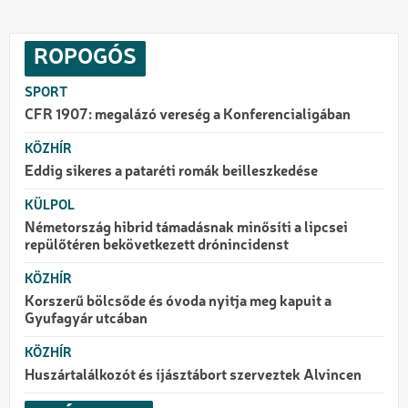
ROPOGÓS
SPORT
CFR 1907: megalázó vereség a Konferencialigában
KÖZHÍR
Eddig sikeres a pataréti romák beilleszkedése
KÜLPOL
Németország hibrid támadásnak minősíti a lipcsei
repülőtéren bekövetkezett drónincidenst
KÖZHÍR
Korszerű bölcsőde és óvoda nyitja meg kapuit a
Gyufagyár utcában
KÖZHÍR
Huszártalálkozót és íjásztábort szerveztek Alvincen