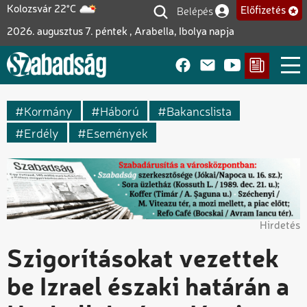
Ugrás
Belépés
Kolozsvár 22°C
Előfizetés
Felhasználói fiók me
a
2026. augusztus 7. péntek , Arabella, Ibolya napja
tartalomra
Kormány
Háború
Bakancslista
Erdély
Események
Hirdetés
Szigorításokat vezettek
be Izrael északi határán a