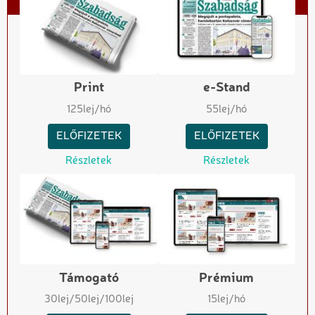
Print
e-Stand
125
lej/hó
55
lej/hó
ELŐFIZETEK
ELŐFIZETEK
Részletek
Részletek
Támogató
Prémium
30
lej
/50
lej
/100
lej
15
lej/hó