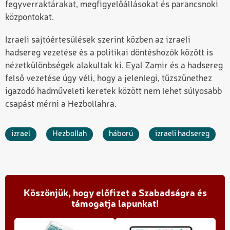
fegyverraktárakat, megfigyelőállásokat és parancsnoki
központokat.
Izraeli sajtóértesülések szerint közben az izraeli
hadsereg vezetése és a politikai döntéshozók között is
nézetkülönbségek alakultak ki.
Eyal Zamir
és a hadsereg
felső vezetése úgy véli, hogy a jelenlegi, tűzszünethez
igazodó hadműveleti keretek között nem lehet súlyosabb
csapást mérni a Hezbollahra.
izrael
Hezbollah
háború
izraeli hadsereg
Köszönjük, hogy előfizet a Szabadságra és
támogatja lapunkat!