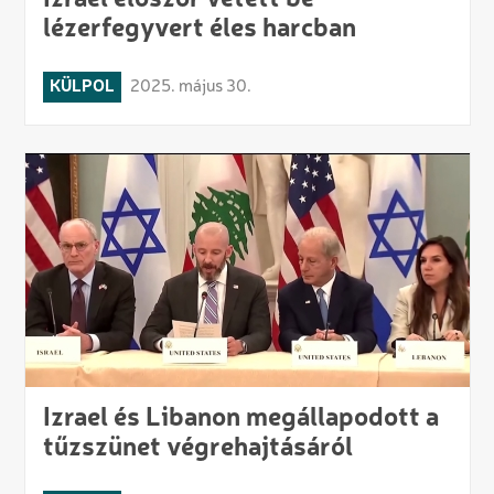
Izrael először vetett be
lézerfegyvert éles harcban
KÜLPOL
2025. május 30.
Izrael és Libanon megállapodott a
tűzszünet végrehajtásáról