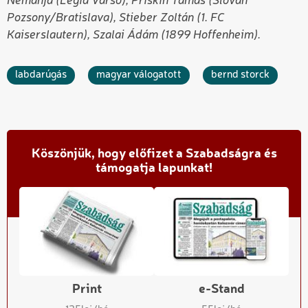
Nemanja (Legia Varsó), Priskin Tamás (Slovan
Pozsony/Bratislava), Stieber Zoltán (1. FC
Kaiserslautern), Szalai Ádám (1899 Hoffenheim).
labdarúgás
magyar válogatott
bernd storck
Köszönjük, hogy előfizet a Szabadságra és
támogatja lapunkat!
Print
e-Stand