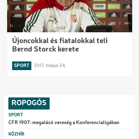
Újoncokkal és fiatalokkal teli
Bernd Storck kerete
SPORT
2017. május 24.
ROPOGÓS
SPORT
CFR 1907: megalázó vereség a Konferencialigában
KÖZHÍR