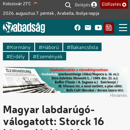
Ugrás
Belépés
Kolozsvár 21°C
Előfizetés
Felhasználói fiók me
a
2026. augusztus 7. péntek , Arabella, Ibolya napja
tartalomra
Kormány
Háború
Bakancslista
Erdély
Események
Hirdetés
Magyar labdarúgó-
válogatott: Storck 16