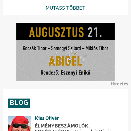
MUTASS TÖBBET
Hirdetés
BLOG
Kiss Olivér
ÉLMÉNYBESZÁMOLÓK,