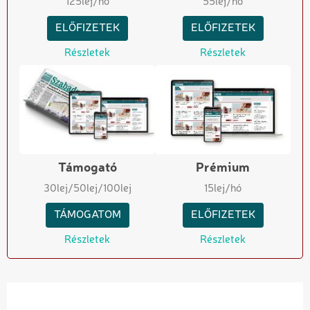
125
lej/hó
55
lej/hó
ELŐFIZETEK
ELŐFIZETEK
Részletek
Részletek
Támogató
Prémium
30
lej
/50
lej
/100
lej
15
lej/hó
TÁMOGATOM
ELŐFIZETEK
Részletek
Részletek