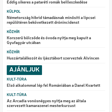
Eddig sikeres a pataréti romák beilleszkedése
KÜLPOL
Németország hibrid támadásnak minősíti a lipcsei
repülőtéren bekövetkezett drónincidenst
KÖZHÍR
Korszerű bölcsőde és óvoda nyitja meg kapuit a
Gyufagyár utcában
KÖZHÍR
Huszártalálkozót és íjásztábort szerveztek Alvincen
AJÁNLJUK
KULT-TÚRA
Első alkalommal lép fel Romániában a Danel Kvartett
KULT-TÚRA
Az Arcadia vonósnégyes nyitja meg az általa
szervezett kamarazenei mesterkurzust