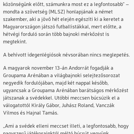
közönségünk előtt, számunkra most ez a legfontosabb” –
mondta a szövetség (MLSZ) honlapjának a német
szakember, aki a jövő hét elején egészíti ki a keretet a
Magyarországon játszó futballistákkal, mert előtte, a
hétvégi forduló során több bajnoki mérkőzést is
megtekint.
A behívott idegenlégiósok névsorában nincs meglepetés.
A magyarok november 13-án Andorrát fogadják a
Groupama Arénában a világbajnoki selejtezősorozat
negyedik fordulójában, majd két nappal később,
ugyancsak a Groupama Arénában barátságos mérkőzést
játszanak a svédekkel. Utóbbi meccsen búcsúzik el a
válogatottól Király Gábor, Juhász Roland, Vanczák
Vilmos és Hajnal Tamás.
„Ami a svédek elleni meccset illeti, a legfontosabb, hogy
nagyszerű játékosainktól méltó búcsút vegyünk.