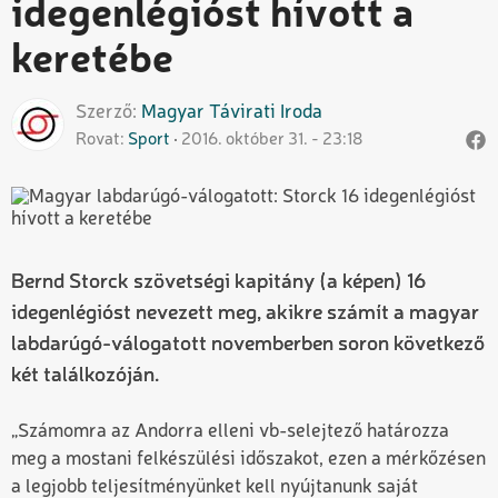
idegenlégióst hívott a
keretébe
Szerző
Magyar
Távirati Iroda
Rovat
Sport
2016. október 31. - 23:18
Bernd Storck szövetségi kapitány (a képen) 16
idegenlégióst nevezett meg, akikre számít a magyar
labdarúgó-válogatott novemberben soron következő
két találkozóján.
„Számomra az Andorra elleni vb-selejtező határozza
meg a mostani felkészülési időszakot, ezen a mérkőzésen
a legjobb teljesítményünket kell nyújtanunk saját