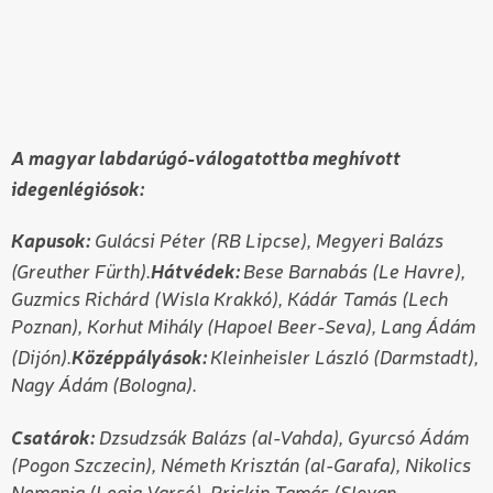
A magyar labdarúgó-válogatottba meghívott
idegenlégiósok:
Kapusok:
Gulácsi Péter (RB Lipcse), Megyeri Balázs
Hátvédek:
(Greuther Fürth).
Bese Barnabás (Le Havre),
Guzmics Richárd (Wisla Krakkó), Kádár Tamás (Lech
Poznan), Korhut Mihály (Hapoel Beer-Seva), Lang Ádám
Középpályások:
(Dijón).
Kleinheisler László (Darmstadt),
Nagy Ádám (Bologna).
Csatárok:
Dzsudzsák Balázs (al-Vahda), Gyurcsó Ádám
(Pogon Szczecin), Németh Krisztán (al-Garafa), Nikolics