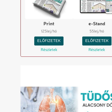
Print
e-Stand
125
lej/hó
55
lej/hó
ELŐFIZETEK
ELŐFIZETEK
Részletek
Részletek