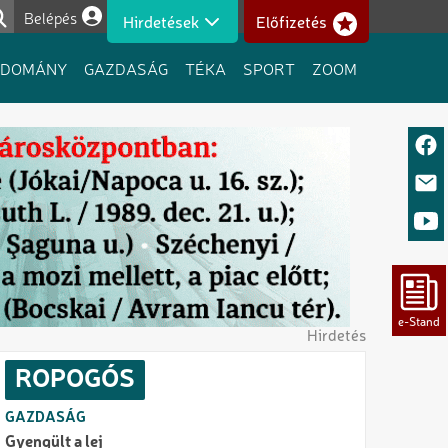
Belépés
Hirdetések
Előfizetés
Felhasználói fiók menüje
UDOMÁNY
GAZDASÁG
TÉKA
SPORT
ZOOM
Hirdetés
ROPOGÓS
GAZDASÁG
Gyengült a lej