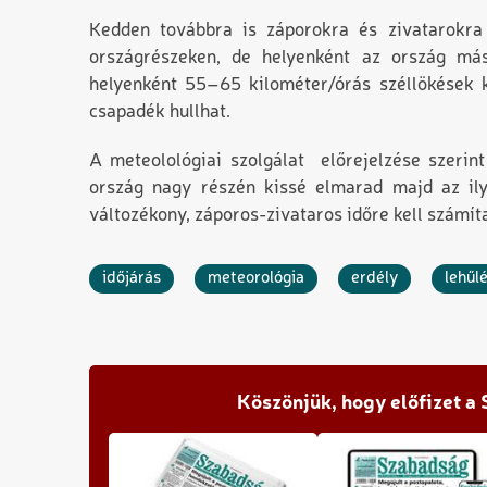
Kedden továbbra is záporokra és zivatarokra 
országrészeken, de helyenként az ország más
helyenként 55–65 kilométer/órás széllökések k
csapadék hullhat.
A meteolológiai szolgálat előrejelzése szerint
ország nagy részén kissé elmarad majd az ily
változékony, záporos-zivataros időre kell számíta
időjárás
meteorológia
erdély
lehűl
Köszönjük, hogy előfizet a