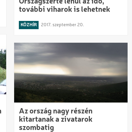
Országszerte lehűl az idő,
további viharok is lehetnek
KÖZHÍR
2017. szeptember 20.
n
Az ország nagy részén
kitartanak a zivatarok
szombatig