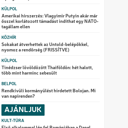
KÜLPOL
Amerikai hírszerzés: Vlagyimir Putyin akár már
ősszel korlátozott támadást indíthat egy NATO-
tagállam ellen
KÖZHÍR
Sokakat átverhettek az Untold-belépőkkel,
nyomoz a rendőrség (FRISSÍTVE)
KÜLPOL
Tinédzser lövöldözött Thaiföldön: hét halott,
több mint harminc sebesült
BELPOL
Rendkívüli kormányülést hirdetett Bolojan. Mi
van napirenden?
AJÁNLJUK
KULT-TÚRA