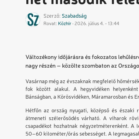
hét második felé
Szerző
Szabadság
Rovat
Közhír
2026. július 4. - 13:44
Változékony időjárásra és fokozatos lehűlés
nagy részén – közölte szombaton az Országos
Vasárnap még az évszaknak megfelelő hőmérsékle
fok között alakul. A hegyvidéken helyenként
Bánságban, a Körösvidéken, Máramarosban és Erd
Hétfőn az ország nyugati, középső és északi r
átmeneti szélerősödés várható. A viharok rövid
csapadékot hozhatnak négyzetméterenként. A le
50–60 kilométer/órás sebességet. A legmagasabb