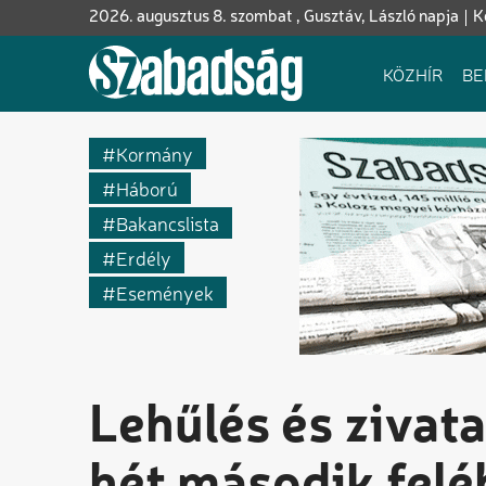
Ugrás
2026. augusztus 8. szombat , Gusztáv, László napja
K
a
tartalomra
Fő
KÖZHÍR
BE
navigáció
Kormány
Háború
Bakancslista
Erdély
Események
Lehűlés és zivat