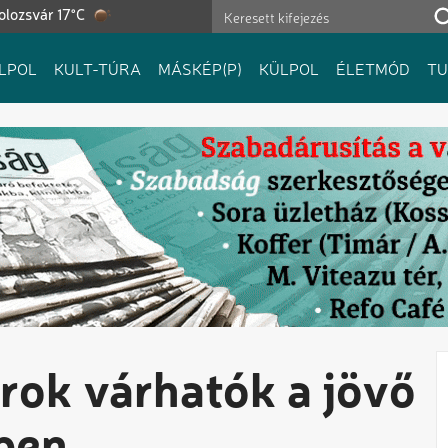
olozsvár 17°C
LPOL
KULT-TÚRA
MÁSKÉP(P)
KÜLPOL
ÉLETMÓD
T
arok várhatók a jövő