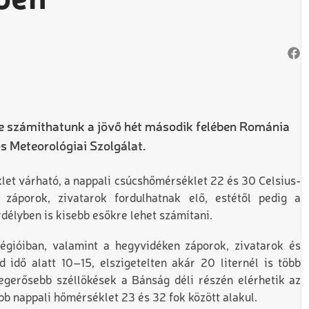
ben
re számíthatunk a jövő hét második felében Románia
 Meteorológiai Szolgálat.
t várható, a nappali csúcshőmérséklet 22 és 30 Celsius-
 záporok, zivatarok fordulhatnak elő, estétől pedig a
élyben is kisebb esőkre lehet számítani.
égióiban, valamint a hegyvidéken záporok, zivatarok és
 idő alatt 10–15, elszigetelten akár 20 liternél is több
gerősebb széllökések a Bánság déli részén elérhetik az
 nappali hőmérséklet 23 és 32 fok között alakul.