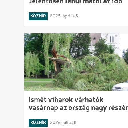
Jelentősen lehűl mától az idő
KÖZHÍR
2025. április 5.
Ismét viharok várhatók
vasárnap az ország nagy részé
KÖZHÍR
2026. július 11.