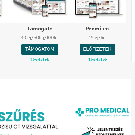
Támogató
Prémium
30
lej
/50
lej
/100
lej
15
lej/hó
TÁMOGATOM
ELŐFIZETEK
Részletek
Részletek