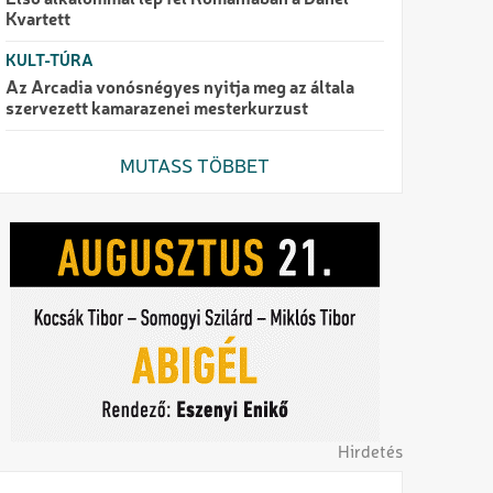
Első alkalommal lép fel Romániában a Danel
Kvartett
KULT-TÚRA
Az Arcadia vonósnégyes nyitja meg az általa
szervezett kamarazenei mesterkurzust
MUTASS TÖBBET
Hirdetés