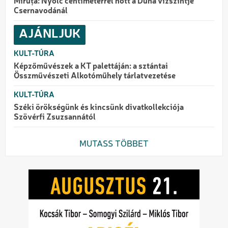
Miruță: Nyolc centiméterrel nőtt a Duna vízszintje
Csernavodánál
AJÁNLJUK
KULT-TÚRA
Képzőművészek a KT palettáján: a sztántai
Összművészeti Alkotóműhely tárlatvezetése
KULT-TÚRA
Széki örökségünk és kincsünk divatkollekciója
Szövérfi Zsuzsannától
MUTASS TÖBBET