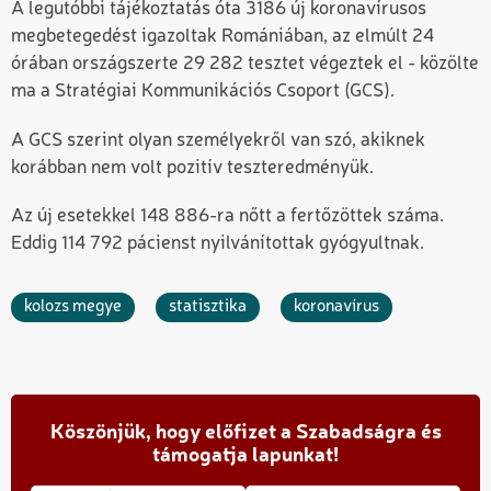
A legutóbbi tájékoztatás óta 3186 új koronavírusos
megbetegedést igazoltak Romániában, az elmúlt 24
órában országszerte 29 282 tesztet végeztek el - közölte
ma a Stratégiai Kommunikációs Csoport (GCS).
A GCS szerint olyan személyekről van szó, akiknek
korábban nem volt pozitív teszteredményük.
Az új esetekkel 148 886-ra nőtt a fertőzöttek száma.
Eddig 114 792 pácienst nyilvánítottak gyógyultnak.
kolozs megye
statisztika
koronavírus
Köszönjük, hogy előfizet a Szabadságra és
támogatja lapunkat!