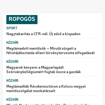
ROPOGÓS
SPORT
Nagytakarítás a CFR-nél. Új edző a kispadon
KÖZHÍR
Megtámadott mentősök – Miruță sürgeti a
félretájékoztatás elleni törvénytervezete elfogadását
KÖZHÍR
Magyarok kenyere: a Magyarlapádi
Szórványkollégiumért fogtak össze a gazdák
KÖZHÍR
Megtámadták Récekeresztúron a Kolozs megyei
mentőszolgálat munkatársait
KÖZHÍR