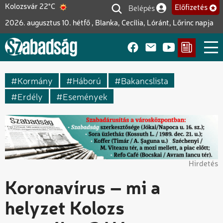
Ugrás
Belépés
Kolozsvár 22°C
Előfizetés
Felhasználói fiók me
a
2026. augusztus 10. hétfő , Blanka, Cecília, Lóránt, Lőrinc napja
tartalomra
Kormány
Háború
Bakancslista
Erdély
Események
Hirdetés
Koronavírus – mi a
helyzet Kolozs