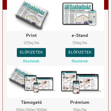
Print
e-Stand
125
lej/hó
55
lej/hó
ELŐFIZETEK
ELŐFIZETEK
Részletek
Részletek
Támogató
Prémium
30
lej
/50
lej
/100
lej
15
lej/hó