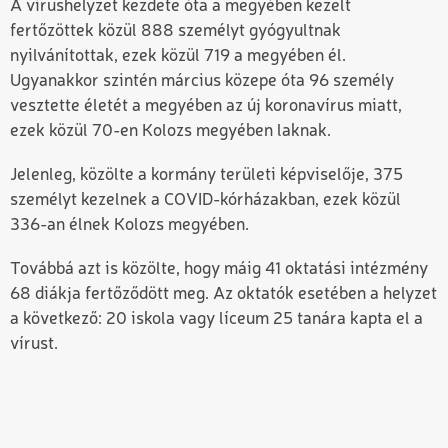
A vírushelyzet kezdete óta a megyében kezelt
fertőzöttek közül 888 személyt gyógyultnak
nyilvánítottak, ezek közül 719 a megyében él.
Ugyanakkor szintén március közepe óta 96 személy
vesztette életét a megyében az új koronavírus miatt,
ezek közül 70-en Kolozs megyében laknak.
Jelenleg, közölte a kormány területi képviselője, 375
személyt kezelnek a COVID-kórházakban, ezek közül
336-an élnek Kolozs megyében.
Továbbá azt is közölte, hogy máig 41 oktatási intézmény
68 diákja fertőződött meg. Az oktatók esetében a helyzet
a következő: 20 iskola vagy líceum 25 tanára kapta el a
vírust.