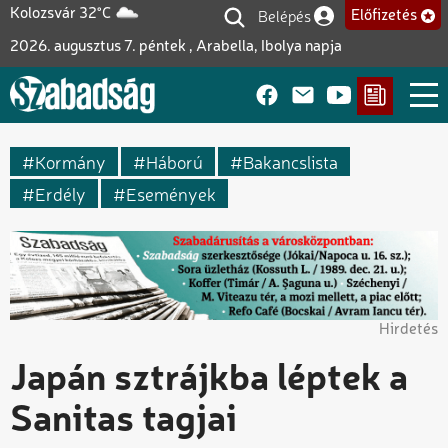
Ugrás
Belépés
Kolozsvár 32°C
Előfizetés
Felhasználói fiók me
a
2026. augusztus 7. péntek , Arabella, Ibolya napja
tartalomra
Kormány
Háború
Bakancslista
Erdély
Események
Hirdetés
Japán sztrájkba léptek a
Sanitas tagjai