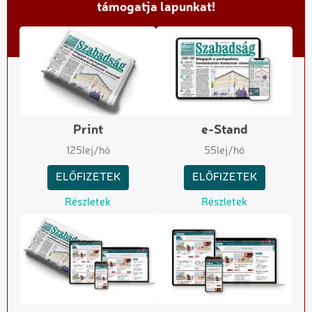
támogatja lapunkat!
Print
e-Stand
125
lej/hó
55
lej/hó
ELŐFIZETEK
ELŐFIZETEK
Részletek
Részletek