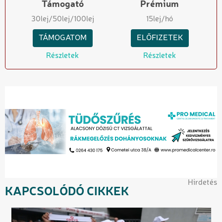
Támogató
Prémium
30
lej
/50
lej
/100
lej
15
lej/hó
TÁMOGATOM
ELŐFIZETEK
Részletek
Részletek
Hirdetés
KAPCSOLÓDÓ CIKKEK