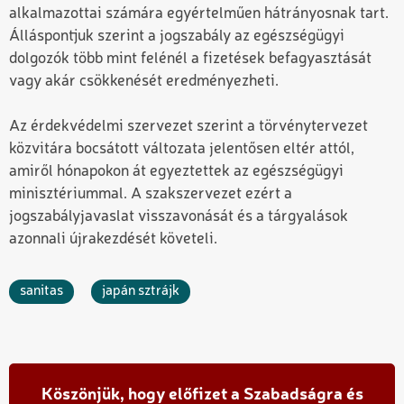
alkalmazottai számára egyértelműen hátrányosnak tart.
Álláspontjuk szerint a jogszabály az egészségügyi
dolgozók több mint felénél a fizetések befagyasztását
vagy akár csökkenését eredményezheti.
Az érdekvédelmi szervezet szerint a törvénytervezet
közvitára bocsátott változata jelentősen eltér attól,
amiről hónapokon át egyeztettek az egészségügyi
minisztériummal. A szakszervezet ezért a
jogszabályjavaslat visszavonását és a tárgyalások
azonnali újrakezdését követeli.
sanitas
japán sztrájk
Köszönjük, hogy előfizet a Szabadságra és