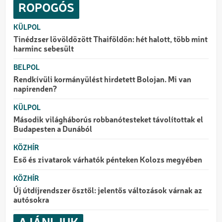
ROPOGÓS
KÜLPOL
Tinédzser lövöldözött Thaiföldön: hét halott, több mint
harminc sebesült
BELPOL
Rendkívüli kormányülést hirdetett Bolojan. Mi van
napirenden?
KÜLPOL
Második világháborús robbanótesteket távolítottak el
Budapesten a Dunából
KÖZHÍR
Eső és zivatarok várhatók pénteken Kolozs megyében
KÖZHÍR
Új útdíjrendszer ősztől: jelentős változások várnak az
autósokra