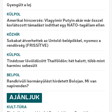
Gyengült a lej
KÜLPOL
Amerikai hírszerzés: Vlagyimir Putyin akár már ősszel
korlátozott támadást indíthat egy NATO-tagállam ellen
KÖZHÍR
Sokakat átverhettek az Untold-belépőkkel, nyomoz a
rendőrség (FRISSÍTVE)
KÜLPOL
Tinédzser lövöldözött Thaiföldön: hét halott, több mint
harminc sebesült
BELPOL
Rendkívüli kormányülést hirdetett Bolojan. Mi van
napirenden?
AJÁNLJUK
KULT-TÚRA