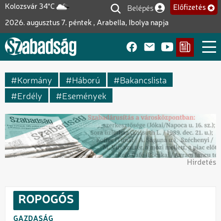
Ugrás
Belépés
Kolozsvár 34°C
Előfizetés
Felhasználói fiók me
a
2026. augusztus 7. péntek , Arabella, Ibolya napja
tartalomra
Kormány
Háború
Bakancslista
Erdély
Események
Hirdetés
ROPOGÓS
GAZDASÁG