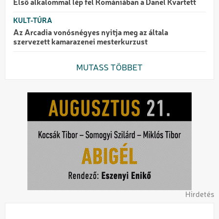
Első alkalommal lép fel Romániában a Danel Kvartett
KULT-TÚRA
Az Arcadia vonósnégyes nyitja meg az általa
szervezett kamarazenei mesterkurzust
MUTASS TÖBBET
Hirdetés