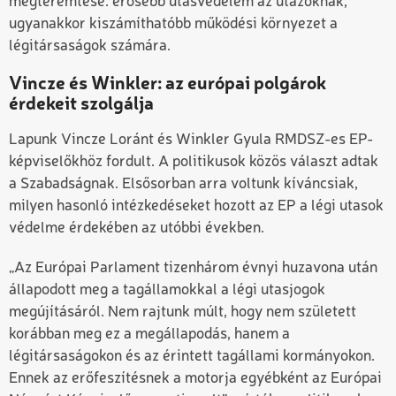
megteremtése: erősebb utasvédelem az utazóknak,
ugyanakkor kiszámíthatóbb működési környezet a
légitársaságok számára.
Vincze és Winkler: az európai polgárok
érdekeit szolgálja
Lapunk Vincze Loránt és Winkler Gyula RMDSZ-es EP-
képviselőkhöz fordult. A politikusok közös választ adtak
a Szabadságnak. Elsősorban arra voltunk kíváncsiak,
milyen hasonló intézkedéseket hozott az EP a légi utasok
védelme érdekében az utóbbi években.
„Az Európai Parlament tizenhárom évnyi huzavona után
állapodott meg a tagállamokkal a légi utasjogok
megújításáról. Nem rajtunk múlt, hogy nem született
korábban meg ez a megállapodás, hanem a
légitársaságokon és az érintett tagállami kormányokon.
Ennek az erőfeszítésnek a motorja egyébként az Európai