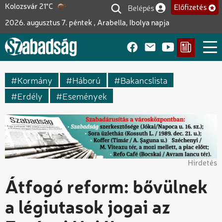
Ugrás
Belépés
Kolozsvár 21°C
Előfizetés
Felhasználói fiók me
a
2026. augusztus 7. péntek , Arabella, Ibolya napja
tartalomra
Kormány
Háború
Bakancslista
Erdély
Események
Hirdetés
Átfogó reform: bővülnek
a légiutasok jogai az