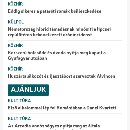
KÖZHÍR
Eddig sikeres a pataréti romák beilleszkedése
KÜLPOL
Németország hibrid támadásnak minősíti a lipcsei
repülőtéren bekövetkezett drónincidenst
KÖZHÍR
Korszerű bölcsőde és óvoda nyitja meg kapuit a
Gyufagyár utcában
KÖZHÍR
Huszártalálkozót és íjásztábort szerveztek Alvincen
AJÁNLJUK
KULT-TÚRA
Első alkalommal lép fel Romániában a Danel Kvartett
KULT-TÚRA
Az Arcadia vonósnégyes nyitja meg az általa