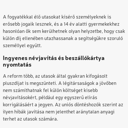
A fogyatékkal élő utasokat kísérő személyeknek is
erősebb jogaik lesznek, és a 14 év alatti gyermekekhez
hasonlóan ők sem kerülhetnek olyan helyzetbe, hogy csak
külön díj ellenében utazhassanak a segítségükre szoruló
személlyel együtt.
Ingyenes névjavítás és beszállókártya
nyomtatás
A reform több, az utasok által gyakran kifogásolt
pluszdíjat is megszünteti. A légitársaságok a jövőben
nem számíthatnak fel külön költséget kisebb
névjavításokért, például egy egyszerű elírás
korrigálásáért a jegyen. Az uniós döntéshozók szerint az
ilyen hibák javítása nem jelenthet aránytalan anyagi
terhet az utasok számára.