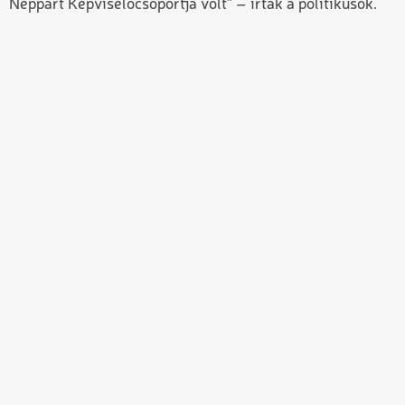
Néppárt Képviselőcsoportja volt” – írták a politikusok.