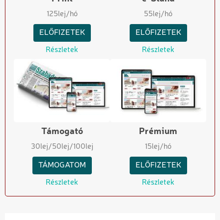
125
lej/hó
55
lej/hó
ELŐFIZETEK
ELŐFIZETEK
Részletek
Részletek
Támogató
Prémium
30
lej
/50
lej
/100
lej
15
lej/hó
TÁMOGATOM
ELŐFIZETEK
Részletek
Részletek