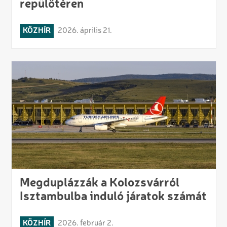
repülőtéren
KÖZHÍR
2026. április 21.
Megduplázzák a Kolozsvárról
Isztambulba induló járatok számát
KÖZHÍR
2026. február 2.