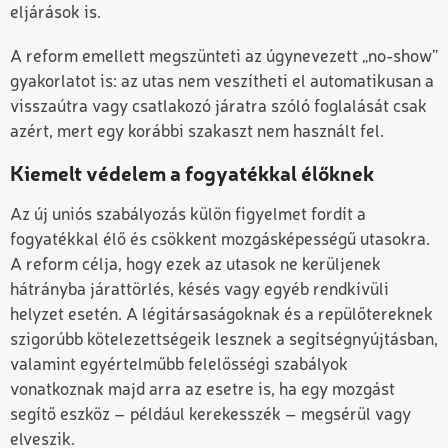
eljárások is.
A reform emellett megszünteti az úgynevezett „no-show”
gyakorlatot is: az utas nem veszítheti el automatikusan a
visszaútra vagy csatlakozó járatra szóló foglalását csak
azért, mert egy korábbi szakaszt nem használt fel.
Kiemelt védelem a fogyatékkal élőknek
Az új uniós szabályozás külön figyelmet fordít a
fogyatékkal élő és csökkent mozgásképességű utasokra.
A reform célja, hogy ezek az utasok ne kerüljenek
hátrányba járattörlés, késés vagy egyéb rendkívüli
helyzet esetén. A légitársaságoknak és a repülőtereknek
szigorúbb kötelezettségeik lesznek a segítségnyújtásban,
valamint egyértelműbb felelősségi szabályok
vonatkoznak majd arra az esetre is, ha egy mozgást
segítő eszköz – például kerekesszék – megsérül vagy
elveszik.