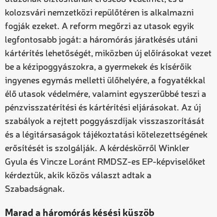
kolozsvári nemzetközi repülőtéren is alkalmazni
fogják ezeket. A reform megőrzi az utasok egyik
legfontosabb jogát: a háromórás járatkésés utáni
kártérítés lehetőségét, miközben új előírásokat vezet
be a kézipoggyászokra, a gyermekek és kísérőik
ingyenes egymás melletti ülőhelyére, a fogyatékkal
élő utasok védelmére, valamint egyszerűbbé teszi a
pénzvisszatérítési és kártérítési eljárásokat. Az új
szabályok a rejtett poggyászdíjak visszaszorítását
és a légitársaságok tájékoztatási kötelezettségének
erősítését is szolgálják. A kérdéskörről Winkler
Gyula és Vincze Loránt RMDSZ-es EP-képviselőket
kérdeztük, akik közös választ adtak a
Szabadságnak.
Marad a háromórás késési küszöb