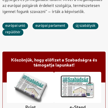
az európai polgárok érdekeit szolgálja, természetesen
igennel fogunk szavazni” – írták a képviselők.
európai unió
európai parlament
új szabályok
repülőtér
Köszönjük, hogy előfizet a Szabadságra és
támogatja lapunkat!
Print
e-Stand