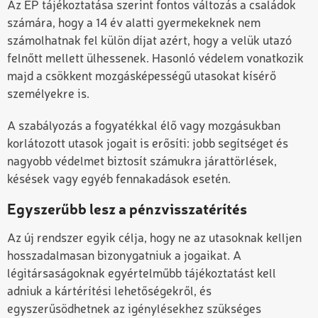
Az EP tájékoztatása szerint fontos változás a családok
számára, hogy a 14 év alatti gyermekeknek nem
számolhatnak fel külön díjat azért, hogy a velük utazó
felnőtt mellett ülhessenek. Hasonló védelem vonatkozik
majd a csökkent mozgásképességű utasokat kísérő
személyekre is.
A szabályozás a fogyatékkal élő vagy mozgásukban
korlátozott utasok jogait is erősíti: jobb segítséget és
nagyobb védelmet biztosít számukra járattörlések,
késések vagy egyéb fennakadások esetén.
Egyszerűbb lesz a pénzvisszatérítés
Az új rendszer egyik célja, hogy ne az utasoknak kelljen
hosszadalmasan bizonygatniuk a jogaikat. A
légitársaságoknak egyértelműbb tájékoztatást kell
adniuk a kártérítési lehetőségekről, és
egyszerűsödhetnek az igénylésekhez szükséges