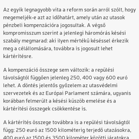
Az egyik legnagyobb vita a reform során arról szólt, hogy
megemeljék-e azt az időhatárt, amely után az utasok
pénzbeli kompenzációra jogosultak. A végső
kompromisszum szerint a jelenlegi háromórás késési
szabály megmarad: aki ilyen mértékű késéssel érkezik
meg a célállomására, továbbra is jogosult lehet
kártérítésre.
A kompenzáció összege sem változik: a repülési
távolságtól függően jelenleg 250, 400 vagy 600 euró
lehet. A döntés jelentős győzelem az utasvédelmi
szervezetek és az Európai Parlament számára, ugyanis
korábban felmerült a késési küszöb emelése és a
kártérítési összegek csökkentése is.
A kártérítés összege továbbra is a repülési távolságtól
függ: 250 euró az 1500 kilométerig terjedő utazásokra,
400 euró az 1500 és 3500 kilométer közötti járatokra,