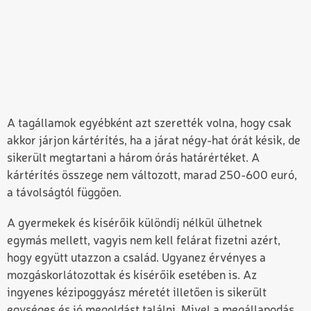
A tagállamok egyébként azt szerették volna, hogy csak
akkor járjon kártérítés, ha a járat négy-hat órát késik, de
sikerült megtartani a három órás határértéket. A
kártérítés összege nem változott, marad 250-600 euró,
a távolságtól függően.
A gyermekek és kísérőik különdíj nélkül ülhetnek
egymás mellett, vagyis nem kell felárat fizetni azért,
hogy együtt utazzon a család. Ugyanez érvényes a
mozgáskorlátozottak és kísérőik esetében is. Az
ingyenes kézipoggyász méretét illetően is sikerült
egységes és jó megoldást találni. Mivel a megállapodás